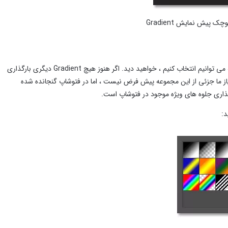
پیش نمایش Gradient
هنگامی که Gradient Picker باز می شود ، عکس های کوچکی از Gradient های مختلفی را که می توانیم انتخاب کنیم ، خواهید دید. اگر هنوز هیچ Gradient دیگری بارگذاری
ض را مشاهده خواهید کرد. Gradient رنگین کمان مورد نیاز ما جزئی از این مجموعه پیش فرض نیست ، اما در فتوشاپ گنجانده شده