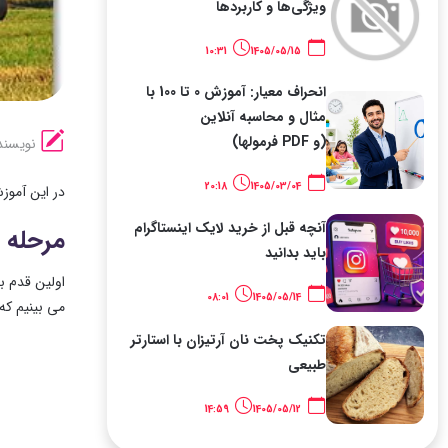
ویژگی‌ها و کاربردها
10:31
1405/05/15
انحراف معیار: آموزش 0 تا 100 با
مثال و محاسبه آنلاین
(و PDF فرمولها)
نویسند
20:18
1405/03/04
در این آموز
آنچه قبل از خرید لایک اینستاگرام
مرحله ۱ یک لایه جدید اضافه کنید
باید بدانید
08:01
1405/05/14
می بینیم که تصویر اصلی که روی لا
تکنیک پخت نان آرتیزان با استارتر
طبیعی
14:59
1405/05/12