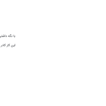
با نگه داشتن Altروی نماد جدید لایه کلیک
این کار کادر 