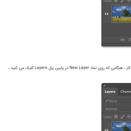
بیایید یک لایه جدید اضافه کنیم. ما به طور هم زمان لایه را نامگذاری می کنیم. برای انجام این کار ، هنگامی که روی نماد New Layer در پایین پنل Layers کلیک می کنید ،