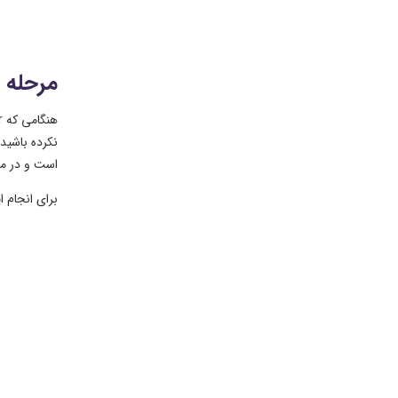
مرحله ۴: جلوه های ویژه Gradient را بارگذاری کنید
است و در مجموعه جلوه های ویژه Gradient یافت
برای انجام این ک