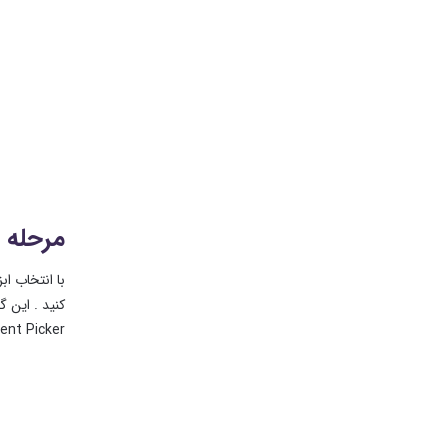
مرحله ۳: Gradient Picker را باز کنید
Gradient Picker احتیاج داریم ، بنابراین حتماً روی پیکان