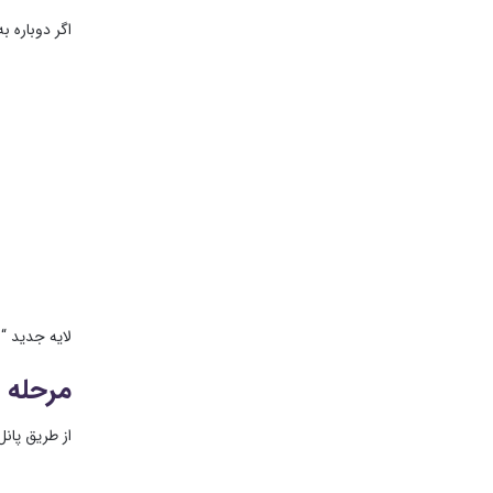
اگر دوباره ب
لایه جدید “
مرحله ۲: ابزار Gradient را انتخاب کنید
از طریق پانل ابزار Gradient ر