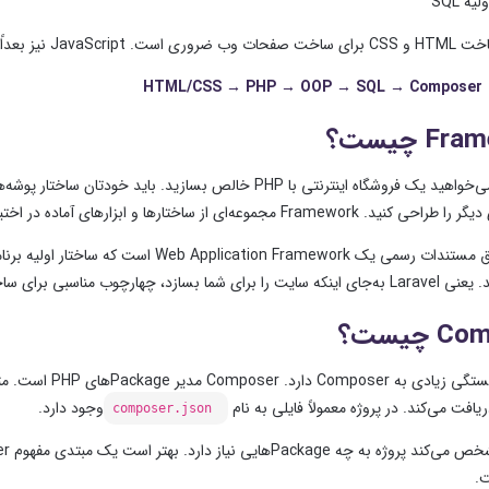
ه SQL
ات وب ضروری است.
JavaScript نیز بعداً برای ایجاد صفحات تعاملی‌تر مفید خواهد بود.
HTML/CSS → PHP → OOP → SQL → Composer →
F چیست؟
هید یک فروشگاه اینترنتی با PHP خالص بسازید.
دیگر را طراحی کنید.
Framework مجموعه‌ای از ساختارها و ابزارهای آماده در اختیار شما قرار می‌دهد.
د.
یعنی Laravel به‌جای اینکه سایت را برای شما بسازد، چهارچوب مناسبی برای ساخت آن فراهم می‌کند.
چیست؟
Composer مدیر Packageهای PHP است.
دریافت می‌کند.
در پروژه معمولاً فایلی به نام
وجود دارد.
composer.json
کند پروژه به چه Packageهایی نیاز دارد.
.