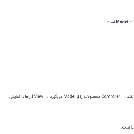
Model – 
است.
میان درخواست کاربر، Model و View ارتباط برقرار می‌کند. مثلاً کاربر صفحه محصولات را باز می‌کند → Controller محصولات را از Model می‌گیرد → View آن‌ها را نمایش