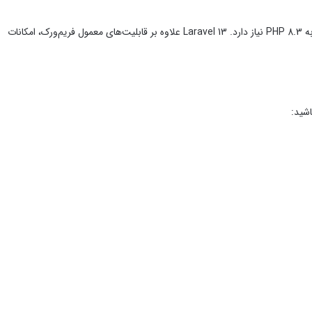
در سال ۲۰۲۶، Laravel 13 نسخه اصلی فعلی است که در ۱۷ مارس ۲۰۲۶ منتشر شده و حداقل به PHP 8.3 نیاز دارد. Laravel 13 علاوه بر قابلیت‌های معمول فریم‌ورک، امکانات