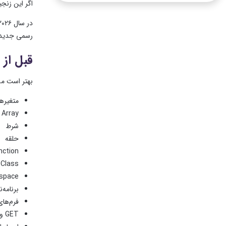
اگر این زنجیره را 
رسمی جدیدی برای AI، JSON و جستجوی ب
قبل از Laravel چه چیزهایی باید بلد باشیم؟
بهتر است مستقیماً ب
متغیرها
Array
شرط
حلقه
nction
Class و Object
space
برنامه
فرم‌های ML
GET و POST