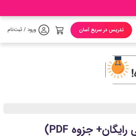
ورود / ثبت‌نام
تدریس در سریع آسان
یگان+ جزوه PDF)