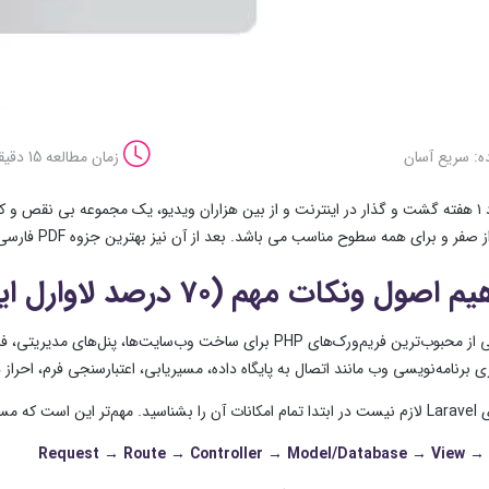
ه: سریع آسان
زمان مطالعه 15 دقیقه
بعد از حدود ۱ هفته گشت و گذار در اینترنت و از بین هزاران ویدیو، یک مجموعه بی نق
ای همه سطوح مناسب می باشد. بعد از آن نیز بهترین جزوه PDF فارسی موجود در اینترنت را جهت تکمیل یادگیری می توانید دانلود کنید.
برنامه‌نویسی وب مانند اتصال به پایگاه داده، مسیریابی، اعتبارسنجی فرم، احراز هویت و مدیریت ession
 در برنامه بفهمید:
Request → Route → Controller → Model/Database → View →