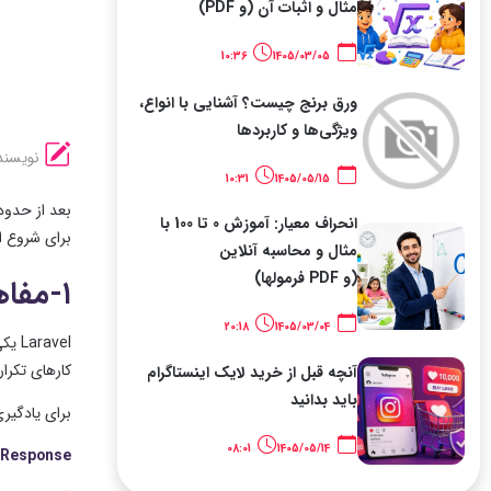
مثال و اثبات آن (و PDF)
10:36
1405/03/05
ورق برنج چیست؟ آشنایی با انواع،
ویژگی‌ها و کاربردها
نویسند
10:31
1405/05/15
انحراف معیار: آموزش 0 تا 100 با
برای شروع از صفر و بر
مثال و محاسبه آنلاین
(و PDF فرمولها)
۱-مفاهیم اصول ونکات مهم (70 درصد لاوارل اینان)
20:18
1405/03/04
کارهای تکراری 
آنچه قبل از خرید لایک اینستاگرام
باید بدانید
برای یادگیری Laravel لازم نیست در ابتدا تمام امکانات آن را بشناسید. مهم‌تر این است که مسیر حرکت یک درخواست را
08:01
1405/05/14
 Response