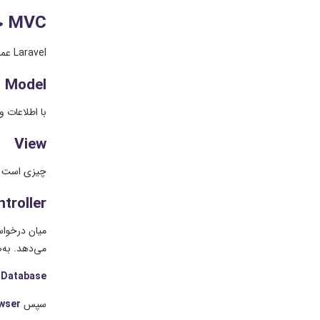
MVC چیست؟
Laravel عمدتاً از ساختاری نزدیک به
Model
با اطلاعات و
View
چیزی است که
troller
می‌دهد. به‌
 Database
سپس
wser