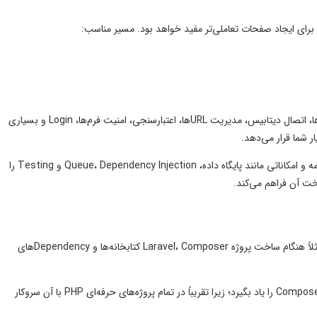
مسیر مناسب:
باید خودتان ساختار پوشه‌ها، اتصال دیتابیس، مدیریت URLها، اعتبارسنجی، امنیت فرم‌ها، Login و بسیاری
Laravel طبق مستندات رسمی یک Web Application Framework است که ساختار اولیه برنامه و امکاناتی مانند پایگاه داده، Queue، Dependency Injection و Testing را
مثلاً هنگام ساخت پروژه Laravel، Composer کتابخانه‌ها و Dependencyهای
بهتر است یک مبتدی مفهوم Composer را یاد بگیرد؛ زیرا تقریباً در تمام پروژه‌های حرفه‌ای PHP با آن سروکار