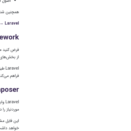
اصول اولی
همچنین شناخت HTML و CSS برای ساخت صفح
 Laravel
ramework
فرض کنید می‌خوا
از بخش‌های 
فراهم می‌کن
Composer 
Laravel وابستگی زیادی به Composer دارد.
موردنیاز را 
این فایل مشخص می‌
خواهد داشت