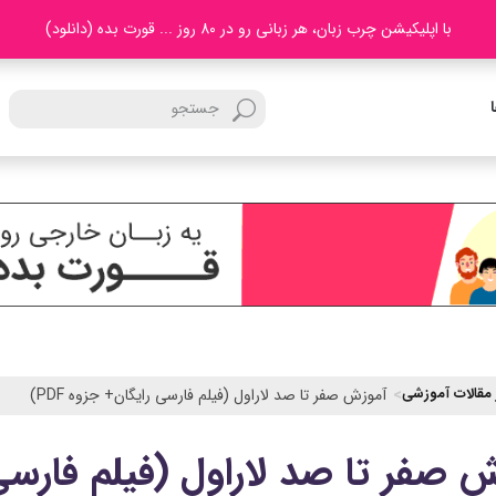
با اپلیکیشن چرب زبان، هر زبانی رو در 80 روز ... قورت بده (دانلود)
 مقالات آموزشی
آموزش صفر تا صد لاراول (فیلم فارسی رایگان+ جزوه PDF)
 صفر تا صد لاراول (فیلم فارسی را