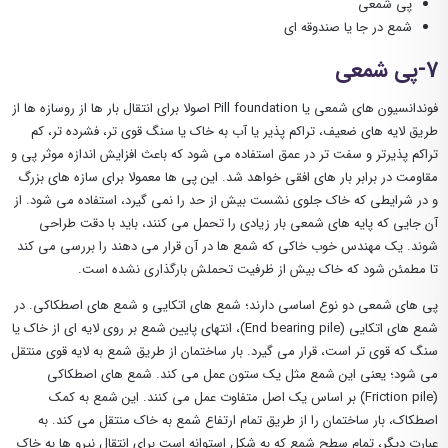
پی شمعی
شمع در جا یا صندوقه ای
7-پی شمعی
فوندانسیون های شمعی یا Pill foundation اصولا برای انتقال بار ها از روسازه ها از
طریق لایه های ضعیف، تراکم پذیر یا آب به خاک یا سنگ قوی تر، فشرده تر، کم
تراکم پذیرتر و سفت تر در عمق استفاده می شود که باعث افزایش اندازه موثر پی و
مقاومت در برابر بار های افقی خواهد شد. این پی ها معمولا برای سازه های بزرگ
و در شرایطی که خاک جلوی نشست بیش از حد را نمی گیرد، استفاده می شود. از
آن جایی که پایه های شمعی بار زیادی را تحمل می کنند، باید با دقت طراحی
شوند. یک مهندس خوب خاکی که شمع ها در آن قرار می دهند را بررسی می کند
تا مطمئن شود که خاک بیش از ظرفیت تحملش بارگذاری نشده است.
پی های شمعی دو نوع اساسی دارند؛ شمع های اتکایی و شمع های اصطکاکی. در
شمع های اتکایی (End bearing pile)، انتهای پایین شمع بر روی لایه ای از خاک یا
سنگ که قوی تر است، قرار می گیرد. بار ساختمان از طریق شمع به لایه قوی منتقل
می شود؛ یعنی این شمع مثل یک ستون عمل می کند. شمع های اصطکاکی
(Friction pile) بر اساس یک اصل متفاوت عمل می کنند. این شمع به کمک
اصطکاک، بار ساختمان را از طریق تمام ارتفاع شمع به خاک منتقل می کند. به
عبارت دیگر، تمام سطح شمع که به شکل استوانه است برای انتقال نیرو ها به خاک