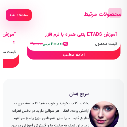
محصولات مرتبط
مشاهده همه
آموزش ETABS بتنی همراه با نرم افزار
آموزش تو
2
قیمت محصول
300,000
380,000
21٪
تومان
قیمت محص
ادامه مطلب
سریع آسان
بخندید کتاب بخونید و خوب باشید تا جامعه مون به
آرامش برسه. لطفا ! هر سوالی دارید در بخش نظرات
مطرح کنید. ما یا سایر هموطنان عزیز پاسخ خواهیم
داد. برای کمک به سایت ما و گسترش آموزش در بین