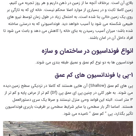
بالای آن است. برخلاف آنچه ما از زمین در ذهن داریم و هر روز تجربه می کنیم،
زمین کاملا ثابت و در بسیاری از موارد اصلا محکم نیست. خانه ‌ای که به‌ تازگی بر
روی یک زمین خالی بنا شده است، به احتمال زیاد در طول زمان توسط نیرو های
طبیعی شکسته می شود یا آسیب خواهد دید. فونداسیونی که به درستی ساخته
شده باشد؛ میزان آسیب رسیدن به بنای خانه را کاهش می دهد و باعث می شود تا
افراد داخل آن در امان باشند.
انواع فونداسیون در ساختمان و سازه
فونداسیون ها به دو نوع کم عمق و عمیق طبقه بندی می شوند.
1-پی یا فوندانسیون های کم عمق
پی های کم عمق (Shallow) آن هایی هستند که کاملا در نزدیکی سطح زمین دیده
می شوند. به طور کلی در چنین پی ای عمق پی (Df) کم تر از عرض پایه و کم تر از
3 متر است. البته این قواعد وحی منزل نیستند و صرفا یک سری دستورالعمل
هستند. اساسا اگر بار سطحی یا سایر شرایط سطحی بر ظرفیت باربری فونداسیون
تأثیر بگذارد، پی ” کم عمق ” نامیده می شود.