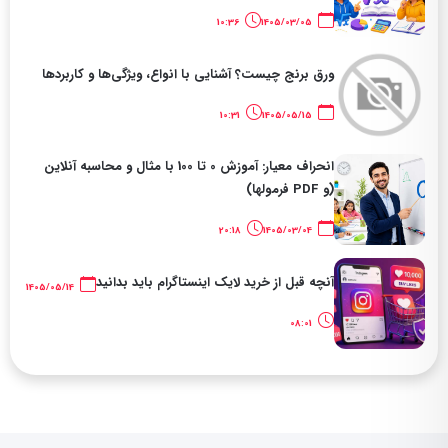
10:36
1405/03/05
ورق برنج چیست؟ آشنایی با انواع، ویژگی‌ها و کاربردها
10:31
1405/05/15
انحراف معیار: آموزش 0 تا 100 با مثال و محاسبه آنلاین
(و PDF فرمولها)
20:18
1405/03/04
آنچه قبل از خرید لایک اینستاگرام باید بدانید
1405/05/14
08:01