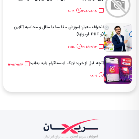
10:31
1405/05/15
انحراف معیار: آموزش 0 تا 100 با مثال و محاسبه آنلاین
(و PDF فرمولها)
20:18
1405/03/04
آنچه قبل از خرید لایک اینستاگرام باید بدانید
1405/05/14
08:01