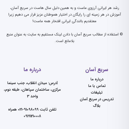
رشد هر ایرانی آرزوی ماست و به همین دلیل سال هاست در سریع آسان،
آموزش در هر زمینه ای را رایگان در اختیار هموطنان عزیز قرار می دهیم زیرا
معتقدیم بالندگی ایرانی افتخار همه ماست!
© استفاده از مطالب سریع آسان با دادن لینک مستقیم به سایت به عنوان منبع
بلامانع است.
سریع آسان
درباره ما
درباره ما
آدرس: میدان انقلاب، جنب سینما
تماس با ما
مرکزی، ساختمان سپاهان، طبقه دوم،
تبلیغات
واحد 3
تدریس در سریع آسان
بلاگ
تلفن ثابت 91098099-021 همراه
09191210008