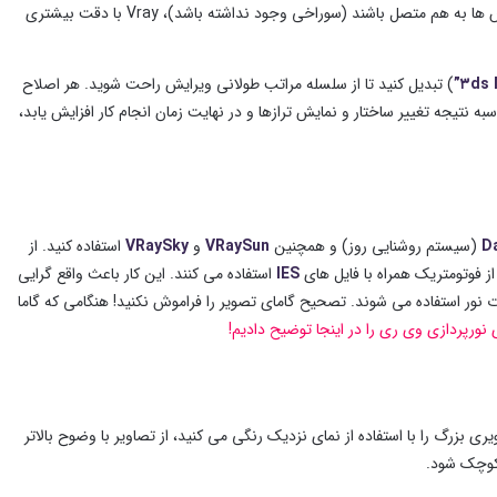
در صورت امکان از اشیاء تکی استفاده کنید. اگر پس زمینه متعلق به همان شکل باشد و تمام راس ها به هم متصل باشند (سوراخی وجود نداشته باشد)، Vray با دقت بیشتری
) تبدیل کنید تا از سلسله مراتب طولانی ویرایش راحت شوید. هر اصلاح
 نتیجه تغییر ساختار و نمایش ترازها و در نهایت زمان انجام کار افزایش یابد،
Da
(سیستم روشنایی روز) و همچنین
VRaySun
و
VRaySky
استفاده کنید. از
از فوتومتریک همراه با فایل های
IES
استفاده می کنند. این کار باعث واقع گرایی
 نور استفاده می شوند. تصحیح گامای تصویر را فراموش نکنید! هنگامی که گاما
 نورپردازی وی ری را در اینجا توضیح دادیم!
ی بزرگ را با استفاده از نمای نزدیک رنگی می کنید، از تصاویر با وضوح بالاتر
 کوچک شود.