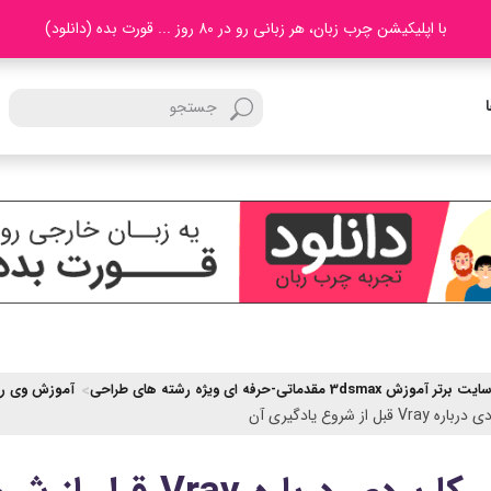
با اپلیکیشن چرب زبان، هر زبانی رو در 80 روز ... قورت بده (دانلود)
ر آموزش 3dsmax مقدماتی-حرفه ای ویژه رشته های طراحی
آموزش وی ری Vray تری دی مکس (مقدماتی تا 
 قبل از شروع یادگیری آن