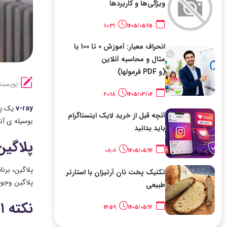
ویژگی‌ها و کاربردها
10:31
1405/05/15
انحراف معیار: آموزش 0 تا 100 با
مثال و محاسبه آنلاین
(و PDF فرمولها)
نویسند
20:18
1405/03/04
v-ray
یک پل
آنچه قبل از خرید لایک اینستاگرام
بوسیله ی آن
باید بدانید
پلاگی
08:01
1405/05/14
پلاگین، برن
تکنیک پخت نان آرتیزان با استارتر
پلاگین وجود
طبیعی
نکته ۱: ساختار “صحیح”
14:59
1405/05/12