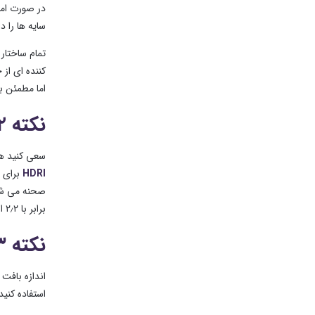
سایه ها را د
تمام ساختار 
کننده ای از 
اما مطمئن ب
نکته ۲: روشنایی مناسب
سعی کنید هم
HDRI
برای ش
صحنه می شود
برابر با ۲٫۲ است، رنگ ها در
نکته ۳: متریال و تکسچر
اندازه بافت 
استفاده کنی