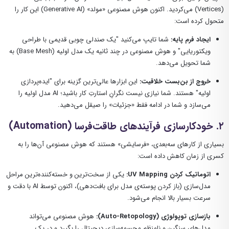
(Vertices) می‌کردید. اکنون هوش مصنوعی «مولد» (Generative AI) این کار را
متحول کرده است:
ایجاد فرم پایه:
شما تایپ می‌کنید "یک صندلی چوبی قدیمی با طراحی
ویکتوریایی" و هوش مصنوعی در چند ثانیه یک مدل اولیه (Base Mesh) به
شما تحویل می‌دهد.
خروج از بن‌بست خلاقیت:
این ابزارها عالی‌ترین گزینه برای "ایده‌پردازی
اولیه" هستند. شما نیازی نیست نگرانِ استارتِ کار باشید؛ AI مدل اولیه را
می‌سازد و شما در ادامه فقط «جزئیات» را صیقل می‌دهید.
۲. خودکارسازی فرآیندهای طاقت‌فرسا (Automation)
بسیاری از کارهای سه‌بعدی، «فرسایشی» هستند که هوش مصنوعی آن‌ها را به
کسری از زمان کاهش داده است:
اتوماتیک کردن UV Mapping:
یکی از سخت‌ترین و خسته‌کننده‌ترین مراحل
مدل‌سازی (باز کردن پوسته‌ی مدل برای بافت‌دهی)، اکنون توسط AI با دقت و
سرعت بسیار بالا انجام می‌شود.
بازسازی توپولوژی (Auto-Retopology):
هوش مصنوعی می‌تواند
مدل‌های سنگین و نامنظمِ مجسمه‌سازی دیجیتال را بگیرد و در یک