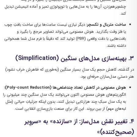
چشم‌برهم‌زدن، آن‌ها را به مدل‌هایی با توپولوژی تمیز و آماده انیمیشن تبدیل
کند.
ساخت متریال و تکسچر:
دیگر نیازی نیست ساعت‌ها برای ساخت بافتِ چوب
یا فلز وقت بگذارید. هوش مصنوعی می‌تواند تصاویر مرجع را بگیرد و
بافت‌هایی با دقت واقعی (PBR) تولید کند که دقیقاً با فرم مدل شما همخوانی
داشته باشند.
۳. بهینه‌سازی مدل‌های سنگین (Simplification)
در گذشته، کاهش حجمِ یک مدلِ بسیار سنگین (به‌طوری که ظاهرش خراب نشود)
هنرِ دستیِ مدل‌سازان حرفه‌ای بود.
هوش مصنوعی در کاهش تعداد چندضلعی‌ها (Poly-count Reduction):
الگوریتم‌های هوش مصنوعی اکنون می‌توانند یک مدلِ سنگینِ چند میلیونی را
به یک مدل سبکِ چند هزارتایی تبدیل کنند، بدون اینکه جزئیاتِ حیاتی (مثل
لبه‌های مهم) از بین بروند. این کار برای صنعت بازی‌سازی انقلابی است.
۴. تغییر نقشِ مدل‌ساز: از «سازنده» به «سروِیر
(صحیح‌کننده)»