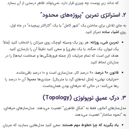
که نداند زیرِ پوست چه چیزی قرار دارد، نمی‌تواند ظاهرِ درستی از آن بسازد.
۲. استراتژی تمرین "پروژه‌های محدود"
به جای تلاش برای ساختن یک "شهر کامل" یا یک "کاراکتر پیچیده" در ماه اول،
روی
اشیاء ساده
تمرکز کنید.
تمرینِ شیءِ روزانه:
هر روز یک وسیله کوچک روی میزتان را انتخاب کنید (مثلاً
یک لیوان، یک منگنه، یا یک بطری) و سعی کنید دقیقاً آن را بازسازی کنید.
هدف این است که تمام جزئیات (از جمله فرورفتگی‌ها و ضخامت لبه‌ها) را در
مدل‌تان لحاظ کنید.
قانون ۹۰ درصد:
۹۰ درصدِ کار، مدل‌سازی است و ۱۰ درصدِ باقی‌مانده،
«جزئیاتِ نهایی» (مثل لبه‌های گرد یا متریال). مبتدی‌ها معمولاً آن ۱۰ درصد را
رها می‌کنند؛ در حالی که حرفه‌ای بودن همان‌جاست.
۳. درکِ عمیقِ توپولوژی (Topology)
مدل‌سازهای آماتور، فقط به "شکلِ ظاهری" اهمیت می‌دهند. مدل‌سازهای حرفه‌ای،
به "نحوه ساختار" اهمیت می‌دهند.
یاد بگیرید که چرا خطوط مهم هستند:
سعی کنید مدل‌هایی بسازید که جریانِ