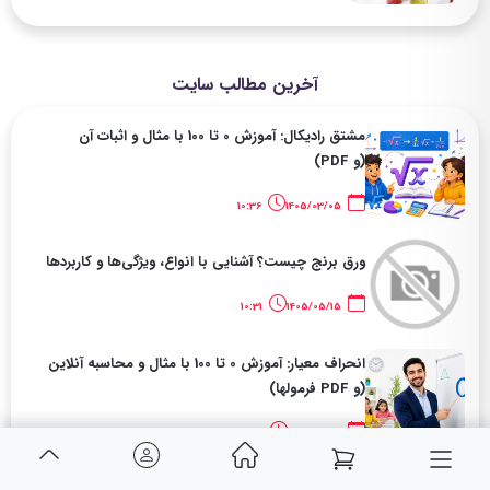
آخرین مطالب سایت
مشتق رادیکال: آموزش 0 تا 100 با مثال و اثبات آن
(و PDF)
10:36
1405/03/05
ورق برنج چیست؟ آشنایی با انواع، ویژگی‌ها و کاربردها
10:31
1405/05/15
انحراف معیار: آموزش 0 تا 100 با مثال و محاسبه آنلاین
(و PDF فرمولها)
20:18
1405/03/04
آنچه قبل از خرید لایک اینستاگرام باید بدانید