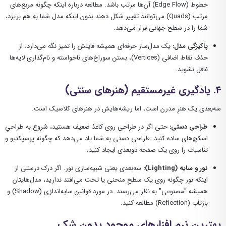
خطوط (Edge Flow) آن‌ها مرتب باشد. مطالعه درباره اینکه چگونه مربع‌های
مرتب (Quads) می‌توانند تغییر شکل دهند بدون اینکه مدل شما به هم بریزد،
شما را در سطح جهانی قرار می‌دهد.
پاکیزگی مدل:
یک مدل‌ساز حرفه‌ای همیشه فایلش را تمیز نگه می‌دارد. از
حذف نقاط اضافی (Vertices)، بستن سوراخ‌های ناخواسته و نام‌گذاری لایه‌ها
غافل نشوید.
۴. یادگیری غیرمستقیم (هنرهای سنتی)
سه‌بعدی یک هنرِ مدرن است، اما ریشه‌هایش در هنرهای کلاسیک است.
طراحی دستی:
حتی اگر در طراحی روی کاغذ ضعیف هستید، شروع به طراحیِ
اسکچ‌های ساده کنید. طراحی دستی به شما یاد می‌دهد که چگونه پرسپکتیو و
تناسبات را روی یک صفحه دو‌بعدی ایجاد کنید.
نور و سایه (Lighting):
سه‌بعدی یعنی شبیه‌سازی نور. اگر درک درستی از
اینکه نور چگونه روی یک سطحِ منحنی یا تخت می‌افتد ندارید، مدل‌هایتان
همیشه "مصنوعی" به نظر می‌رسند. در مورد قوانین سایه‌اندازی (Shadow) و
بازتاب (Reflection) مطالعه کنید.
بهترین نرم افزارهای موجود بدون شک