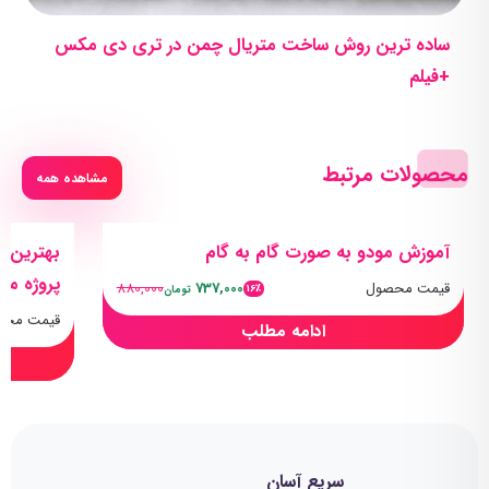
ساده ترین روش ساخت متریال چمن در تری دی مکس
+فیلم
محصولات مرتبط
مشاهده همه
آموزش مودو به صورت گام به گام
بهترین پ
پروژه مح
قیمت محصول
737,000
880,000
16٪
تومان
قیمت محص
ادامه مطلب
سریع آسان