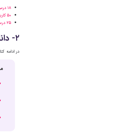
۱۸ درس کاربردی آموزش Revit Architecture
۵۰ کاربردی ترین آبجکت (فمیلی) های رویت معماری
۲۵ درس آموزش رویت استراکچر
۲- دانلود کتاب
در ادامه کت
مط
ج
ج
ج