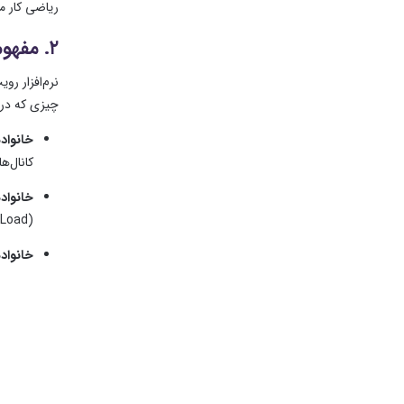
ریاضی کار م
۲. مفهوم خانواده‌ها (Families)
چیزی که در 
خانواده‌های
کانال‌ه
خانواده‌های
(Load) کنید (مانند چیلرها، پمپ‌ها، دیگ‌های بخار، تابلوهای برق و چراغ‌ها).
خانواده‌های د