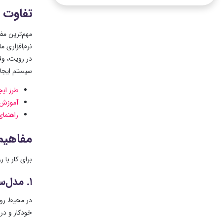
تفاوت بن
سیستم ایجاد
طرز ایج
آموزش ای
راهنمای است
مفاهیم
برای کار با 
۱. مدل‌سازی پارامتریک (Parametric Modeling)