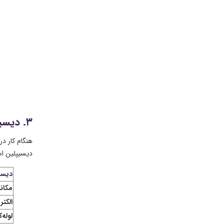
۳. دیسیپلین‌ها و سیستم‌های تاسیساتی (Disciplines)
هنگام کار د
دیسیپلین اص
دیسیپلی
مکانیک (l
الکتریک (
لوله‌کشی