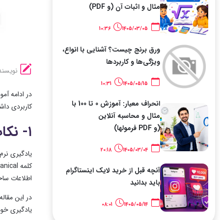
مثال و اثبات آن (و PDF)
10:36
1405/03/05
ورق برنج چیست؟ آشنایی با انواع،
ویژگی‌ها و کاربردها
نویسند
10:31
1405/05/15
انحراف معیار: آموزش 0 تا 100 با
کاربردی داشت
مثال و محاسبه آنلاین
۱- نکات و مفاهیم بسیار مهم MEP
(و PDF فرمولها)
20:18
1405/03/04
آنچه قبل از خرید لایک اینستاگرام
اطلاعات ساختمان (BIM)
باید بدانید
در این مقاله
08:01
1405/05/14
یادگیری خود 