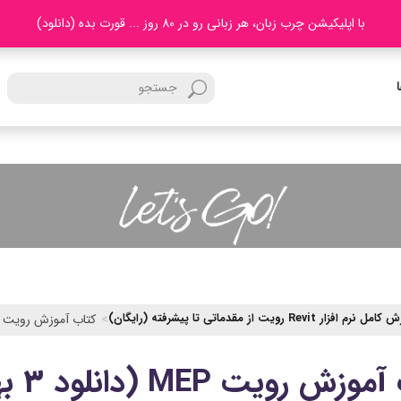
با اپلیکیشن چرب زبان، هر زبانی رو در 80 روز ... قورت بده (دانلود)
رم افزار Revit رویت از مقدماتی تا پیشرفته (رایگان)
کتاب آموزش رویت MEP (دانلود 3 بهترین PDF رایگان)
ویت MEP (دانلود 3 بهترین PDF رایگان)