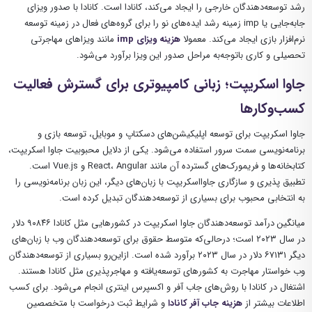
رشد توسعه‌دهندگان خارجی را ایجاد می‌کند، کانادا است. کانادا با صدور ویزای
جابه‌جایی یا imp زمینه رشد ایده‌های نو را برای گروه‌های فعال در زمینه توسعه
نرم‌افزار بازی ایجاد می‌کند. معمولا
هزینه ویزای imp
مانند ویزاهای مهاجرتی
تحصیلی و کاری باتوجه‌به مراحل صدور این ویزا برآورد می‌شود.
جاوا اسکریپت؛ زبانی کامپیوتری برای گسترش فعالیت
کسب‌وکارها
جاوا اسکریپت برای توسعه اپلیکیشن‌های دسکتاپ و موبایل، توسعه بازی و
برنامه‌نویسی سمت سرور استفاده می‌شود. یکی از دلایل محبوبیت جاوا اسکریپت،
کتابخانه‌ها و فریمورک‌های گسترده آن مانند React، Angular و Vue.js است.
تطبیق پذیری و سازگاری جاوااسکریپت با زبان‌های دیگر، این زبان برنامه‌نویسی را
به انتخابی محبوب برای بسیاری از توسعه‌دهندگان تبدیل کرده است.
میانگین درآمد توسعه‌دهندگان جاوا اسکریپت در کشورهایی مثل کانادا ۹۰۸۴۶ دلار
در سال ۲۰۲۳ است؛ در‌حالی‌که متوسط ​​حقوق برای توسعه‌دهندگان وب با زبان‌های
دیگر ۶۷۱۳۱ دلار در سال ۲۰۲۳ برآورد شده است. ازاین‌رو بسیاری از توسعه‌دهندگان
وب خواستار مهاجرت به کشورهای توسعه‌‌یافته و مهاجرپذیری مثل کانادا هستند.
اشتغال در کانادا با روش‌های جاب آفر و اکسپرس اینتری انجام می‌شود. برای کسب
اطلاعات بیشتر از
هزینه جاب آفر کانادا
و شرایط ثبت درخواست با متخصصین