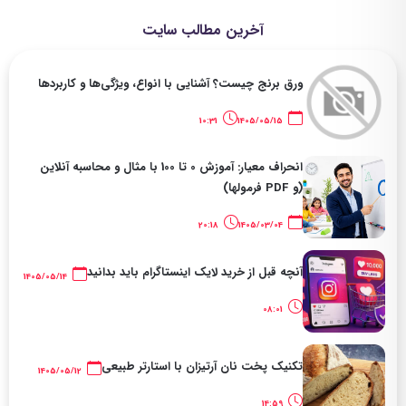
آخرین مطالب سایت
ورق برنج چیست؟ آشنایی با انواع، ویژگی‌ها و کاربردها
10:31
1405/05/15
انحراف معیار: آموزش 0 تا 100 با مثال و محاسبه آنلاین
(و PDF فرمولها)
20:18
1405/03/04
آنچه قبل از خرید لایک اینستاگرام باید بدانید
1405/05/14
08:01
تکنیک پخت نان آرتیزان با استارتر طبیعی
1405/05/12
14:59