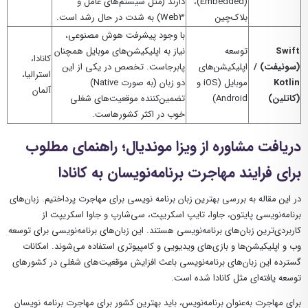
(Embedded)،
دارند (مثل سیستم‌های عامل و
بلاک‌چین
Web3) به شدت در حال رشد است.
با وجود پیشرفت هوش مصنوعی،
Swift
توسعه
نیاز به اپلیکیشن‌های موبایل همچنان
کانادا،
(سوئیفت) /
اپلیکیشن‌های
پابرجاست. تخصص در یکی از این
استرالیا،
Kotlin
موبایل (iOS و
دو زبان (به صورت Native)
آلمان
(کاتلین)
Android)
تضمین‌کننده موقعیت‌های شغلی
خوب در اکثر کشورهاست.
دریافت مشاوره از ویزا موندیال؛ راهنمای مطلوب
برای فرایند مهاجرت برنامه‌نویسان به کانادا
در این مقاله به بررسی بهترین زبان برنامه نویسی برای مهاجرت پرداختیم. زبان‌های
برنامه‌نویسی پایتون، جاوا، تایپ اسکریپت، سی‌شارپ و جاوا اسکریپت از
کاربردی‌ترین زبان‌های برنامه‌نویسی هستند. این زبان‌های برنامه‌نویسی برای توسعه
وب و اپلیکیشن‌ها و بازی‌های ویدیویی و کامپیوتری استفاده می‌شوند. امکانات
گسترده این زبان‌های برنامه‌نویسی باعث افزایش موقعیت‌های شغلی در کشورهای
توسعه یافته‌ای مثل کانادا شده است.
برای مهاجرت به‌‌عنوان برنامه‌نویس، باید بهترین کشور برای مهاجرت برنامه نویسان