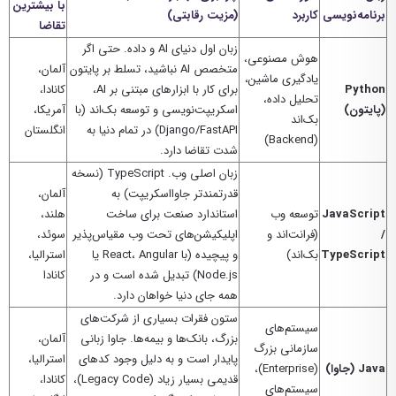
با بیشترین
برنامه‌نویسی
کاربرد
(مزیت رقابتی)
تقاضا
زبان اول دنیای AI و داده. حتی اگر
هوش مصنوعی،
متخصص AI نباشید، تسلط بر پایتون
آلمان،
یادگیری ماشین،
Python
برای کار با ابزارهای مبتنی بر AI،
کانادا،
تحلیل داده،
(پایتون)
اسکریپت‌نویسی و توسعه بک‌اند (با
آمریکا،
بک‌اند
Django/FastAPI) در تمام دنیا به
انگلستان
(Backend)
شدت تقاضا دارد.
زبان اصلی وب. TypeScript (نسخه
قدرتمندتر جاوااسکریپت) به
آلمان،
JavaScript
توسعه وب
استاندارد صنعت برای ساخت
هلند،
/
(فرانت‌اند و
اپلیکیشن‌های تحت وب مقیاس‌پذیر
سوئد،
TypeScript
بک‌اند)
و پیچیده (با React، Angular یا
استرالیا،
Node.js) تبدیل شده است و در
کانادا
همه جای دنیا خواهان دارد.
ستون فقرات بسیاری از شرکت‌های
سیستم‌های
بزرگ، بانک‌ها و بیمه‌ها. جاوا زبانی
آلمان،
سازمانی بزرگ
پایدار است و به دلیل وجود کدهای
استرالیا،
Java (جاوا)
(Enterprise)،
قدیمی بسیار زیاد (Legacy Code)،
کانادا،
سیستم‌های