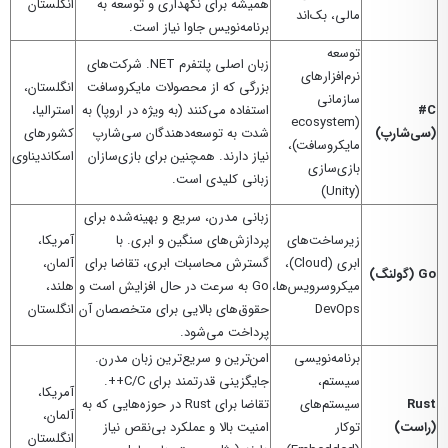
همیشه برای نگهداری و توسعه به
انگلستان
مالی، بک‌اند
برنامه‌نویس جاوا نیاز است.
توسعه
زبان اصلی پلتفرم NET. شرکت‌های
نرم‌افزارهای
بزرگی که از محصولات مایکروسافت
انگلستان،
سازمانی
C#
استفاده می‌کنند (به ویژه در اروپا) به
استرالیا،
(ecosystem
(سی‌شارپ)
شدت به توسعه‌دهندگان سی‌شارپ
کشورهای
مایکروسافت)،
نیاز دارند. همچنین برای بازی‌سازان
اسکاندیناوی
بازی‌سازی
زبانی کلیدی است.
(Unity)
زبانی مدرن، سریع و بهینه‌شده برای
زیرساخت‌های
پردازش‌های سنگین و ابری. با
آمریکا،
ابری (Cloud)،
گسترش محاسبات ابری، تقاضا برای
آلمان،
Go (گولنگ)
میکروسرویس‌ها،
Go به سرعت در حال افزایش است و
هلند،
DevOps
حقوق‌های بالایی برای متخصصان آن
انگلستان
پرداخت می‌شود.
برنامه‌نویسی
امن‌ترین و سریع‌ترین زبان مدرن.
سیستم،
جایگزینی قدرتمند برای C/C++.
آمریکا،
Rust
سیستم‌های
تقاضا برای Rust در حوزه‌هایی که به
آلمان،
(راست)
توکار
امنیت بالا و عملکرد بی‌نقص نیاز
انگلستان