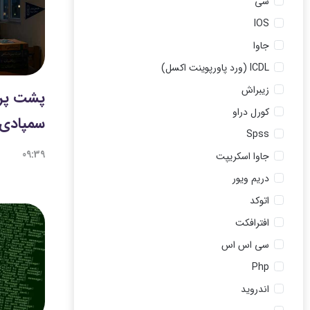
سی
IOS
جاوا
ICDL (ورد پاورپوینت اکسل)
زیبراش
پشت پرد
کورل دراو
سمپادی
Spss
09:39
جاوا اسکریپت
دریم ویور
اتوکد
افترافکت
سی اس اس
Php
اندروید