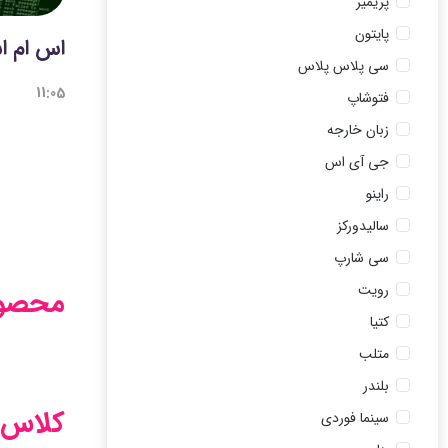
پریمیر
پایتون
اس ام ا
سی پلاس پلاس
11:05
فتوشاپ
زبان خارجه
جی آی اس
راینو
سالیدورکز
سی شارپ
رویت
محصول
کتیا
متلب
بلندر
کلاس آ
سینما فوردی