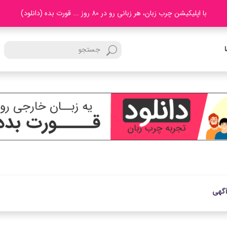
با اپلیکیشن چرب زبان، هر زبانی رو در 80 روز ... قورت بده (دانلود)
آگهی