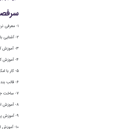
سرفصل
۱- معرفی نرم افزار نحوه استفاده از نرم افزار و تنظیمات اولیه
۲- آشنایی با محیط نرم افزار و استفاده از الگو های آماده و تنظیم محیط کاری
۳- آموزش کپی ، جا به جایی پهنا و ارتفاع و ستون و قابلیت Autofill
۴- آموزش کار با انواع دنباله های اتوماتیک و ساخت Custlist
۵- کار با امکانات Format cell قالب بندی اعداد و تقویم شمسی
۶- قالب بندی شرطی و تغییر گرافیک سلول ها بر اساس مقدار آن Conditional Formating
۷- ساخت جدول اتوماتیک از سلول ها بر اساس نوع اطلاعات
۸- آموزش استفاده از امکانات سلول ها ، اضافه ، حذف ، قفل سلولی
۹- آموزش پر کردن اتو ماتیک سلول ها و استفاده از بخش های Series
۱۰- آموزش استفاده از بخش جستجو و جایگزین کردن اطلاعات Flash fill