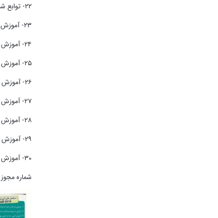
۲۲- توابع شرطی پیشرفته Sumif – Countif – Averangeif
۲۳- آموزش کار با توابع جستجوی حرفه ای Index – Match – Vlookup
۲۴- آموزش درج توضیحات سلول ، دیاگرام و کپی پیشرفته
۲۵- آموزش کار با ماکرو اتوماتیک سازی دستورات به کمک VBA
۲۶- آموزش استفاده از بخش ترکیب توابع Sum تحت عنوان Subtotal
۲۷- آموزش کار با محور های چند بعدی Pivot table
۲۸- آموزش کار با بخش های سربرگ View و تنظیمات کاغذ
۲۹- آموزش استفاده از تکنیک های حرفه ای Solver و goal seek
۳۰- آموزش ذخیره سازی با پسوند های مختلف و PDF و رمزنگاری سلول ها
شماره مجوز : ۰۹۳۰۵۱۵۷۴