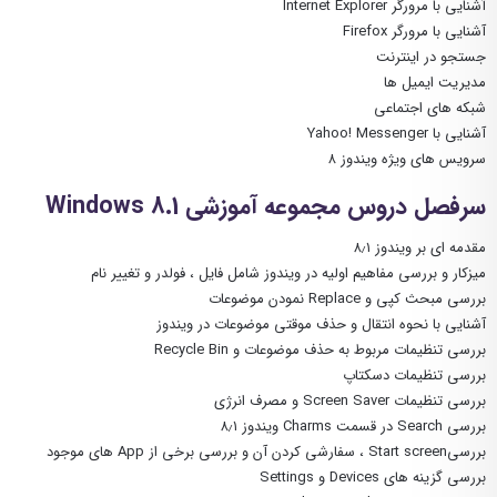
آشنایی با مرورگر Internet Explorer
آشنایی با مرورگر Firefox
جستجو در اینترنت
مدیریت ایمیل ها
شبکه های اجتماعی
آشنایی با Yahoo! Messenger
سرویس های ویژه ویندوز ۸
سرفصل دروس مجموعه آموزشی Windows 8.1
مقدمه ای بر ویندوز ۸٫۱
میزکار و بررسی مفاهیم اولیه در ویندوز شامل فایل ، فولدر و تغییر نام
بررسی مبحث کپی و Replace نمودن موضوعات
آشنایی با نحوه انتقال و حذف موقتی موضوعات در ویندوز
بررسی تنظیمات مربوط به حذف موضوعات و Recycle Bin
بررسی تنظیمات دسکتاپ
بررسی تنظیمات Screen Saver و مصرف انرژی
بررسی Search در قسمت Charms ویندوز ۸٫۱
بررسیStart screen ، سفارشی کردن آن و بررسی برخی از App های موجود
بررسی گزینه های Devices و Settings