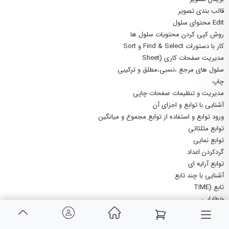
قالب بندی تصویر
Edit محتوای سلول
روش کپی کردن محتویات سلول ها
کار با دستورات Find & Select و Sort
مدیریت صفحات کاری (Sheet
سلول های مرجع ،نسبی،مطلق و ترکیبی
چاپ
مدیریت و تنظیمات صفحات چاپی
آشنایی با توابع و اجزای آن
ورود توابع و استفاده از توابع مجموع و میانگین
توابع مثلثاتی
توابع نمایی
گردکردن اعداد
توابع آرایه ای
آشنایی با چند تابع
تابع (TIME
خطایابی
تابع IF و توابع منطقی
عملگرهای مقایسه ای