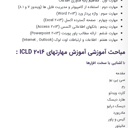
مهارت اول : مفاهیم پایه فناوری اطلاعات
مهارت دوم : استفاده از کامپیوتر و مدیریت فایل ها (ویندوز ۷ و ۸.۱)
مهارت سوم : واژه پرداز ورد (Word 2013)
مهارت چهارم : صفحه گسترده اکسل (Excel 2013)
مهارت پنجم : بانکهای اطلاعاتی اکسس (Access 2013)
مهارت ششم : ارائه مطالب پاور پوینت (Powerpoint 2013)
مهارت هفتم : اطلاعات و ارتباطات اوت لوک (Internet , Outlook)
مباحث آموزشی آموزش مهارتهای ICLD 2016 :
۱٫ آشنایی با سخت افزارها
مقدمه
سی پی یو
رم
کارت ویدئو
هارد دیسک
دیسک درایو
مادربورد
کیس و پاور
مانیتور