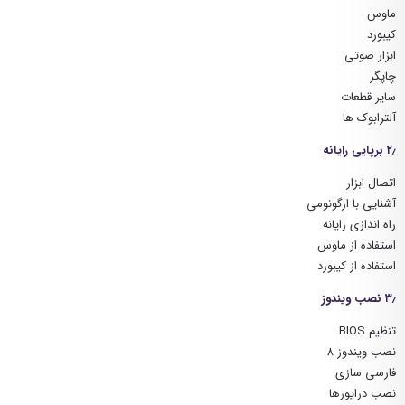
ماوس
کیبورد
ابزار صوتی
چاپگر
سایر قطعات
آلترابوک ها
۲٫ برپایی رایانه
اتصال ابزار
آشنایی با ارگونومی
راه اندازی رایانه
استفاده از ماوس
استفاده از کیبورد
۳٫ نصب ویندوز
تنظیم BIOS
نصب ویندوز ۸
فارسی سازی
نصب درایورها