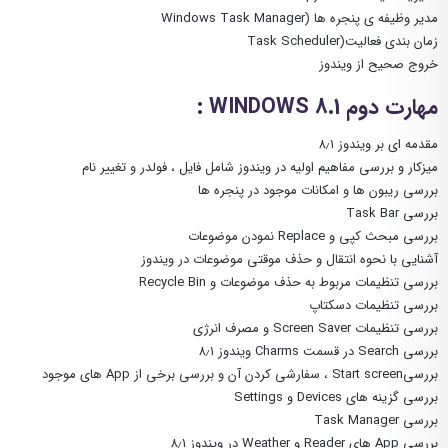
مدیر وظیفه ی پنجره ها (Windows Task Manager
زمان بندی فعالیت(Task Scheduler
خروج صحیح از ویندوز
مهارت دوم WINDOWS 8.1 :
مقدمه ای بر ویندوز ۸٫۱
میزکار و بررسی مفاهیم اولیه در ویندوز شامل فایل ، فولدر و تغییر نام
بررسی ریبون ها و امکانات موجود در پنجره ها
بررسی Task Bar
بررسی مبحث کپی و Replace نمودن موضوعات
آشنایی با نحوه انتقال و حذف موقتی موضوعات در ویندوز
بررسی تنظیمات مربوط به حذف موضوعات و Recycle Bin
بررسی تنظیمات دسکتاپ
بررسی تنظیمات Screen Saver و مصرف انرژی
بررسی Search در قسمت Charms ویندوز ۸٫۱
بررسیStart screen ، سفارشی کردن آن و بررسی برخی از App های موجود
بررسی گزینه های Devices و Settings
بررسی Task Manager
بررسی App های Reader و Weather در ویندوز ۸٫۱