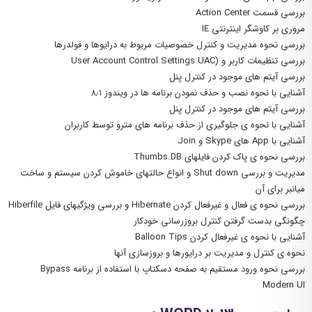
بررسی قسمت Action Center
مروری بر کاوشگر اینترنتی IE
بررسی نحوه مدیریت و کنترل خصوصیات مربوط به درایوها و فولدرها
بررسی تنظیمات کاربر و (User Account Control Settings UAC
بررسی آیتم های موجود در کنترل پنل
آشنایی با نحوه نصب و حذف نمودن برنامه ها در ویندوز ۸٫۱
بررسی آیتم های موجود در کنترل پنل
آشنایی با نحوه ی جلوگیری از حذف برنامه های مترو توسط کاربران
آشنایی با App های Skype و Join
بررسی نحوه ی پاک کردن فایلهای Thumbs.DB
مدیریت و بررسی Shut down و انواع حالتهای خاموش کردن سیستم و ساخت
میانبر برای آن
بررسی نحوه ی فعال و غیرفعال کردن Hibernate و بررسی ویژگیهای فایل Hiberfile
چگونگی بدست گرفتن کنترل بروزرسانی خودکار
آشنایی با نحوه ی غیرفعال کردن Balloon Tips
نحوه ی کنترل و مدیریت بر درایورها و بروزسازی آنها
بررسی نحوه ورود مستقیم به صفحه دسکتاپ با استفاده از برنامه Bypass
Modern UI