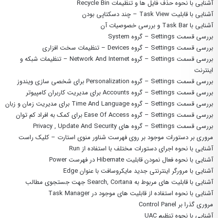
آشنایی با نحوه حذف فایل ها و تنظیمات Recycle Bin
آشنایی با قابلیت Task View – چند دسکتاپی بودن
آشنایی با Task Bar و بررسی خصوصیات آن
بررسی قسمت Settings – گروه System
بررسی قسمت Settings – گروه Devices – تنظیمات سخت افزاری
بررسی قسمت Settings – گروه Network And Internet – تنظیمات شبکه و
اینترنت
بررسی قسمت Settings – گروه Personalization برای شخصی سازی ویندوز
بررسی قسمت Settings – گروه Accounts برای مدیریت کاربران کامپیوتر
بررسی قسمت Settings – گروه Time And Language برای مدیریت زمان و زبان
بررسی قسمت Settings – گروه Ease Of Access برای کمک به افراد کم توان
بررسی قسمت Settings – گروه های Privacy , Update And Security
مروری بر دستورات موجود بر روی فهرست شناور منوی استارت – کلیک راست
آشنایی با نحوه اجرای دستورات مختلف با استفاده از Run
آشنایی با نحوه فعال نمودن قابلیت Hibernate در فهرست Power
آشنایی با مرورگر اینترنتی جدید مایکروسافت با عنوان Edge
آشنایی با قابلیت های مربوط به Search, Cortana جهت جستجوی مطالب
آشنایی با نحوه استفاده از قابلیت های موجود در Task Manager
مروری گذرا بر Control Panel
آشنایی با نحوه تنظیم UAC