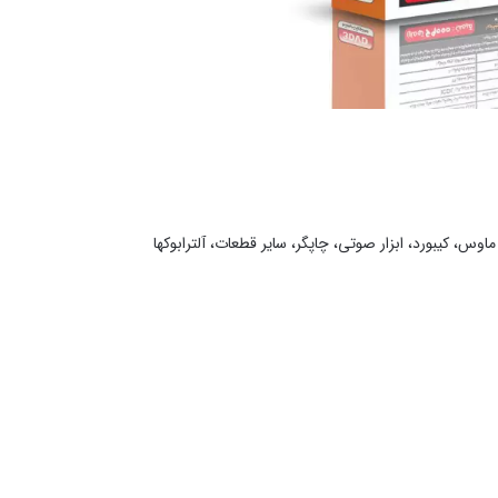
وس، کیبورد، ابزار صوتی، چاپگر، سایر قطعات، آلترابوکها