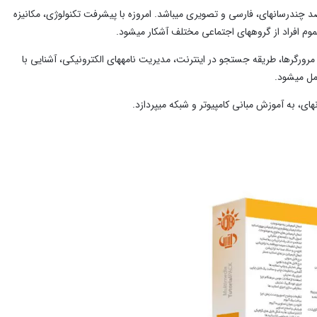
آموزش ICDL شامل یک دوره آموزش مبانی کامپیوتر از مقدماتی تا پیشرفته، در محیطی صددرصد چندرسانه‎ای، فارسی و تصویری می‎باشد. امروزه با پیشرفت تکنولوژی، مکانیزه
عی مختلف آشکار میشود.
مبانی کامپیوتر موضوعاتی چون آشنایی با ویندوز، راه اندازی رایانه، اتصال به اینترنت، آشنایی با مرورگرها، طریقه جستجو در اینترنت، مدیریت نامه‎های الکترونیکی، آشنایی با
د.