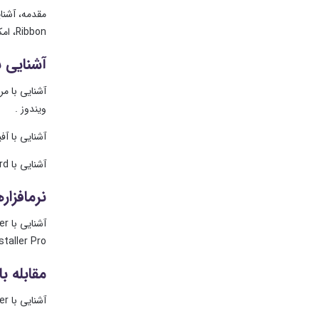
Ribbon، امکانات ویژه Ribbon، نصب و حذف برنامه‎ها، آشنایی با Control Panel.
آشنایی ب
ویندوز .
آشنایی با آفیس 
آشنایی با Word، ایجاد یک مقاله، آشنایی با Excel، ایجاد یک حسابدار خانگی
نرم‎افزارهای کاربردی:
Uninstaller Pro، آشنای
مقابله با
آشنایی با Windows Defender، آشنایی با ESET Smart Security، آشنایی با Kaspersky Internet Security