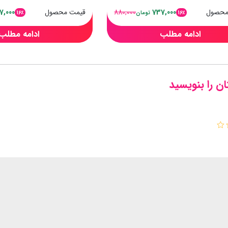
محصول
737,000
880,000
قیمت محصول
7,000
16٪
16٪
تومان
ادامه مطلب
ادامه مطلب
ن را بنویسید