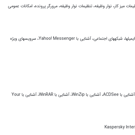
با Charm‎ها، تنظیمات سیستم، میز کار، تنظیمات میز کار، نوار وظیفه، تنظیمات نوار وظیفه، مرورگر پرونده، امکانات عمومی
آشنایی با مرورگر Internet Explorer، آشنایی با مرورگر Firefox، جستجو در اینترنت، مدیریت ایمیلها، شبکه‎های اجتماعی، آشنایی با Yahoo! Messenger، سرویس‎های ویژه
آشنایی با Windows Media Player، آشنایی با CyberLink PowerDVD، آشنایی با Winamp، آشنایی با ACDSee، آشنایی با WinZip، آشنایی با WinRAR، آشنایی با Your