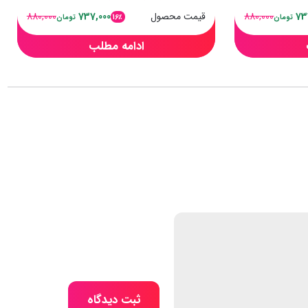
73
880,000
قیمت محصول
737,000
880,000
16٪
تومان
تومان
ادامه مطلب
ثبت دیدگاه