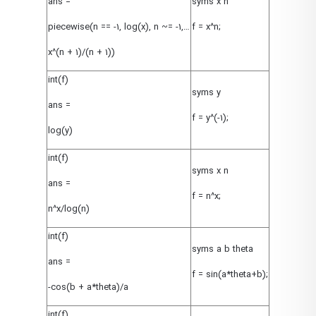
ans =
syms x n
piecewise(n == -1, log(x), n ~= -1,…
f = x^n;
x^(n + 1)/(n + 1))
int(f)
syms y
ans =
f = y^(-1);
log(y)
int(f)
syms x n
ans =
f = n^x;
n^x/log(n)
int(f)
syms a b theta
ans =
f = sin(a*theta+b);
-cos(b + a*theta)/a
int(f)