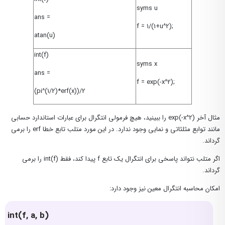
syms u
ans =
f = 1/(1+u^2);
atan(u)
int(f)
syms x
ans =
f = exp(-x^2);
(pi^(1/2)*erf(x))/2
مثال آخر exp(-x^2) را ببینید، هیچ فرمولی انتگرال برای عبارات استاندارد حسابی
مانند توابع مثلثاتی و نمایی وجود ندارد. در این مورد متلب تابع خطا erf را برمی
گرداند.
اگر متلب نتواند پاسخی برای انتگرال یک تابع f پیدا کند، فقط int(f) را برمی
گرداند.
امکان محاسبه انتگرال معین نیز وجود دارد:
int(f, a, b)