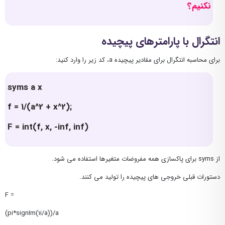
نکنیم؟
انتگرال با پارامترهای پیچیده
برای محاسبه انتگرال برای مقادیر پیچیده a، کد زیر را وارد کنید:
syms a x
f = 1/(a^2 + x^2);
F = int(f, x, -inf, inf)
از syms برای پاکسازی همه مفروضات متغیرها استفاده می شود.
دستورات قبلی خروجی های پیچیده را تولید می کنند.
F =
(pi*signIm(1i/a))/a