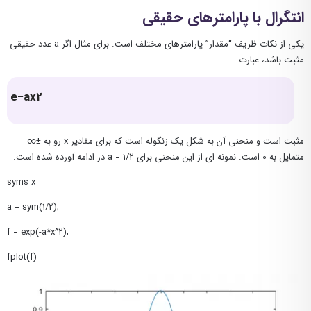
انتگرال با پارامترهای حقیقی
یکی از نکات ظریف “مقدار” پارامترهای مختلف است. برای مثال اگر a عدد حقیقی
مثبت باشد، عبارت
e−ax2
مثبت است و منحنی آن به شکل یک زنگوله است که برای مقادیر x رو به ±∞
متمایل به 0 است. نمونه ای از این منحنی برای a = 1/2 در ادامه آورده شده است.
syms x
a = sym(1/2);
f = exp(-a*x^2);
fplot(f)