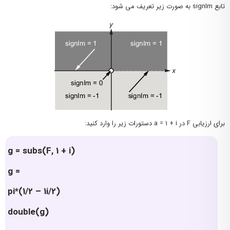
تابع signIm به صورت زیر تعریف می شود:
برای ارزیابی F در a = 1 + i دستورات زیر را وارد کنید:
g = subs(F, 1 + i)
g =
pi*(1/2 – 1i/2)
double(g)