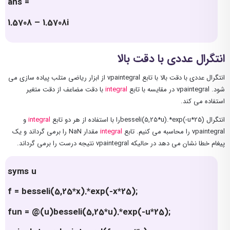
ans =
1.5708 – 1.5708i
انتگرال عددی با دقت بالا
انتگرال عددی با دقت بالا با تابع vpaintegral از ابزار ریاضی متلب پیاده سازی می
شود. vpaintegral در مقایسه با تابع
integral
با دقت مضاعف از دقت متغیر
استفاده می کند.
انتگرال besseli(5,25*u).*exp(-u*25)را با استفاده از هر دو تابع
integral
و
vpaintegral را محاسبه می کنیم. تابع
integral
مقدار NaN را برمی گرداند و یک
پیغام خطا نشان می دهد در حالیکه vpaintegral نتیجه درست را برمی گرداند.
syms u
f = besseli(5,25*x).*exp(-x*25);
fun = @(u)besseli(5,25*u).*exp(-u*25);