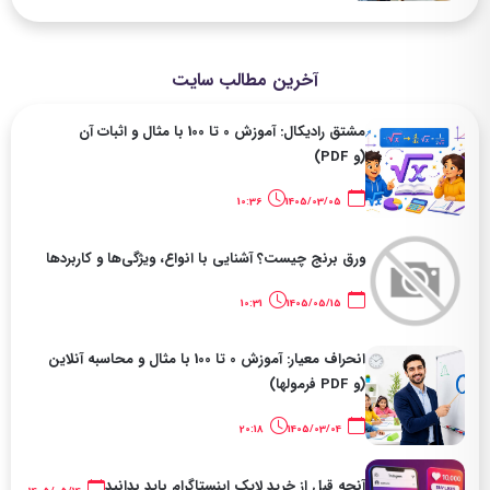
آخرین مطالب سایت
مشتق رادیکال: آموزش 0 تا 100 با مثال و اثبات آن
(و PDF)
10:36
1405/03/05
ورق برنج چیست؟ آشنایی با انواع، ویژگی‌ها و کاربردها
10:31
1405/05/15
انحراف معیار: آموزش 0 تا 100 با مثال و محاسبه آنلاین
(و PDF فرمولها)
20:18
1405/03/04
آنچه قبل از خرید لایک اینستاگرام باید بدانید