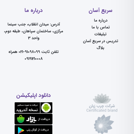
سریع آسان
درباره ما
درباره ما
آدرس: میدان انقلاب، جنب سینما
تماس با ما
مرکزی، ساختمان سپاهان، طبقه دوم،
تبلیغات
واحد 3
تدریس در سریع آسان
بلاگ
تلفن ثابت 91098099-021 همراه
09191210008
دانلود اپلیکیشن