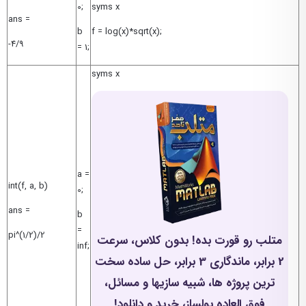
0;
syms x
ans =
b
f = log(x)*sqrt(x);
-4/9
= 1;
syms x
a =
int(f, a, b)
0;
ans =
b
=
pi^(1/2)/2
متلب رو قورت بده! بدون کلاس، سرعت
inf;
2 برابر، ماندگاری 3 برابر، حل ساده سخت
ترین پروژه ها، شبیه سازیها و مسائل،
فوق العاده پولساز، خرید و دانلود!