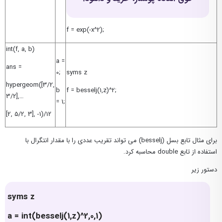
f = exp(-x^2);
int(f, a, b)
a =
ans =
0;
syms z
hypergeom([3/2,
b
f = besselj(1,z)^2;
3/2],…
= 1;
[2, 5/2, 3], -1)/12
برای مثال تابع بسل (besselj) می تواند تقریب عددی را با مقدار انتگرال با
استفاده از تابع double محاسبه کرد.
دستور زیر
syms z
a = int(besselj(1,z)^2,0,1)