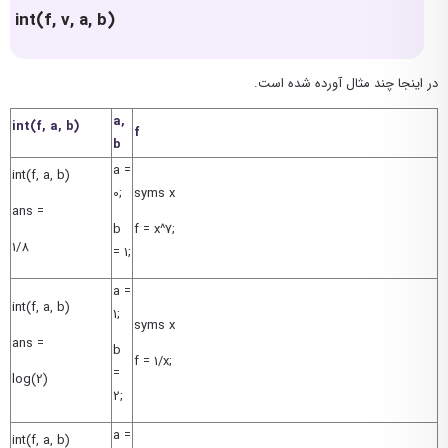
int(f, v, a, b)
در اینجا چند مثال آورده شده است.
a,
int(f, a, b)
f
b
a =
int(f, a, b)
0;
syms x
ans =
b
f = x^7;
1/8
= 1;
a =
int(f, a, b)
1;
syms x
ans =
b
f = 1/x;
=
log(2)
2;
a =
int(f, a, b)