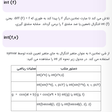
int (f)
تلاش می کند تا عبارت نمادین دیگر F را پیدا کند به طوری که diff (F) = f. یعنی
int (f) انتگرال نامعین یا ضد مشتق f را برمی گرداند. مشابه مشتق گیری،
int(f,v)
از شی نمادین v به عنوان متغیر انتگرال به جای متغیر تعیین شده توسط symvar
استفاده می کند. در جدول زیر نحوه کار int را مشاهده می کنید:
دستور متلب
عملیات ریاضی
int(x^n) یا int(x^n,x)
int(sin(2*x), 0, pi/2) یا int(sin(2*x), x, 0, pi/2)
g = cos(a*t + b) int(g) یا int(g, t)
g = cos(at + b)
int(besselj(1, z)) یا int(besselj(1, z), z)