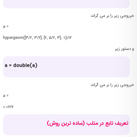
خرروجی زیر را بر می گراند:
a =
hypergeom([3/2, 3/2], [2, 5/2, 3], -1)/12
و دستور زیر
a = double(a)
خرروجی زیر را بر می گراند:
a =
0.0717
تعریف تابع در متلب (ساده ترین روش)