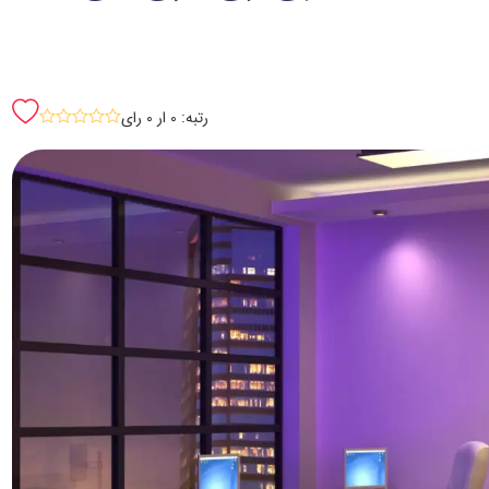
رتبه: 0 ار 0 رای
sssss