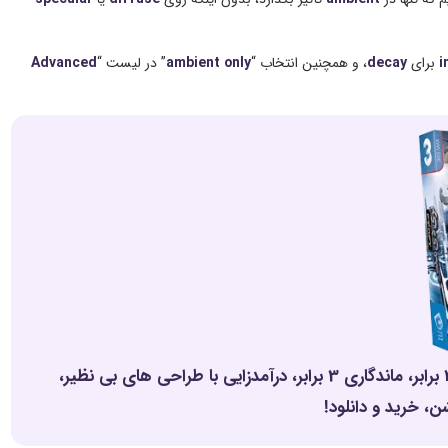
i
برای
decay
، و همچنین انتخاب “
ambient only
” در لیست “
Advanced
پک حرفه ای یادگیری 0 تا 100 تری دی مکس بدون کلاس، سرعت 2 برابر، ماندگاری 3 برابر، درآمدزایی با طراحی های بی نظیر،
، خرید و دانلود!