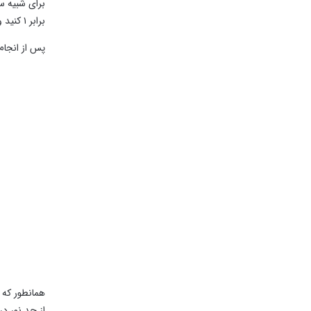
برای شبیه س
برابر ۱ کنید و در قسمت
پس از انجام
همانطور که م
از حد نور در