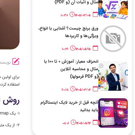
مثال و اثبات آن (و PDF)
10:36
1405/03/05
ورق برنج چیست؟ آشنایی با انواع،
ویژگی‌ها و کاربردها
10:31
1405/05/15
انحراف معیار: آموزش 0 تا 100 با
نویسند
مثال و محاسبه آنلاین
(و PDF فرمولها)
برای اولین 
استفاده کرد
20:18
1405/03/04
روش ا
آنچه قبل از خرید لایک اینستاگرام
باید بدانید
۱- یک map بسازید و آن را مانند تصویر زیر عمود بر دوربین قرار دهید.
08:01
1405/05/14
۲- از یک متریال نور