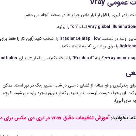
 عمومی Vray
مات رندر گیری را قبل از قرار دادن چراغ ها در صحنه انجام می دهم.
vray global illumination
تیک “
on
” را بزنید.
low
،
irradiance map
را انتخاب کنید (این کار را فقط برا
lightca
را برای روشنایی ثانویه انتخاب کنید.
v-ray color ma
گزینه “
Reinhard
” را انتخاب کنید، و مقدار ۱٫۵ برای
multiplier
یعی
رای رندرگیری واقع بینانه از فضای داخلی در شب، تغییر رنگ در نور است. ممکن 
کند. این حرف درست نیست. نور طبیعی که از طریق پنجره وارد می شود، اگرچه از 
ه های آبی).
ما بخوانید:
آموزش تنظیمات دقیق vray در تری دی مکس برای دریافت بالاترین کیفیت رندر