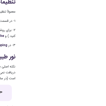
تنظیمات
معمولاً تنظی
۱- در قسمت
۲- برای روشنایی اولیه در قسمت
کنید.) و
che
۳- در
pping
نور طب
نکته اصلی ب
دریافت نمی 
است (در سای
حت