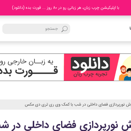
با اپلیکیشن چرب زبان، هر زبانی رو در 80 روز ... قورت بده (دانلود)
ش نورپردازی فضای داخلی در شب با کمک وی ری تری دی مکس
ش نورپردازی فضای داخلی در ش