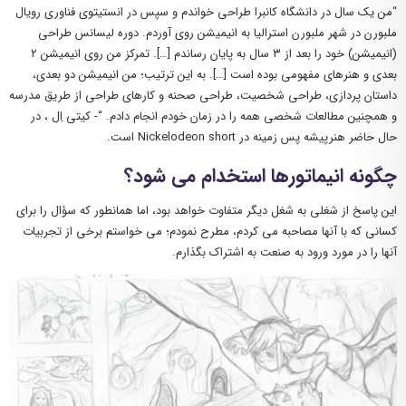
“من یک سال در دانشگاه کانبرا طراحی خواندم و سپس در انستیتوی فناوری رویال
ملبورن در شهر ملبورن استرالیا به انیمیشن روی آوردم. دوره لیسانس طراحی
(انیمیشن) خود را بعد از ۳ سال به پایان رساندم […]. تمرکز من روی انیمیشن ۲
بعدی و هنرهای مفهومی بوده است […]. به این ترتیب؛ من انیمیشن دو بعدی،
داستان پردازی، طراحی شخصیت، طراحی صحنه و کارهای طراحی از طریق مدرسه
و همچنین مطالعات شخصی همه را در زمان خودم انجام دادم. “- کیتی اِل ، در
حال حاضر هنرپیشه پس زمینه در Nickelodeon short است.
چگونه انیماتورها استخدام می شود؟
این پاسخ از شغلی به شغل دیگر متفاوت خواهد بود، اما همانطور که سؤال را برای
کسانی که با آنها مصاحبه می کردم، مطرح نمودم؛ می خواستم برخی از تجربیات
آنها را در مورد ورود به صنعت به اشتراک بگذارم.