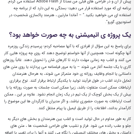
پیش از آن و در طراحی های قبلی من عمدتاً از Adobe Flash استفاده می کردم.
برنامه ای که مورد استفاده قرار می دهید؛ بستگی به این دارد که از برنامه چه
استفاده ای می خواهید بکنید.” – آماندا مارتین ، هنرمند پاکسازی شخصیت در
استودیوی گورو”.
یک پروژه ی انیمیشنی به چه صورت خواهد بود؟
برای پاسخ به این سؤال از افرادی که با آنها مصاحبه کردم؛ پرسیدم زندگی روزمره
آنها چگونه است؛ همچنین از آنها خواستم توضیح دهند که روی چه پروژه هایی کار
می کنند و اغلب چه زمانی مهلت دارند تا کارهای شان را تحویل دهند. غالباً روزهای
کاری با یک جلسه آغاز می شوند – یا به مرور فیلمنامه می پردازند یا روی متن های
داستانی یا انجام وظایف روزانه ی خود متمرکز می شوند، به هرحال هنرمندان
تمایل دارند اغلب در طول فرآیند تولید با یکدیگر ارتباط برقرار کنند. نوع برقراری
ارتباطات ممکن است متفاوت باشد، زیرا ممکن است جلسات به صورت روزانه یا با
بیش از یک بخش کوچک از یک تیم در یک زمان انجام نشود. علاوه بر این ، ممکن
است ارتباطات به صورت حضوری نباشد، و اگر مدیران یا کارگردان ها این موضوع را
کارآمدتر بدانند، اطلاعات را از طریق ایمیل یا پیام منتقل کنند.
کار به طور مداوم در حال تولید است و اغلب بین هنرمندان و بخش های دیگر به
جلو و عقب رانده می شود. فراز و نشیب های طراحی شخصیت ها ، متن های
داستان و بخش های مختلف انیمیشن را نگاه می کنند و آنها را برای تغییر یا اضافه