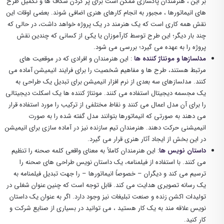
بر این ، هنرمندان پاکسازی ممکن است برای پر کردن شکاف ها و تکمیل طرح
های انیماتورها ، مجبور به انجام کارهای هنری اضافی شوند. بعضی اوقات این
نقش همه کاری است که یک هنرمند در یک پروژه خواهد داشت، در حالی که
چند بار دیگر؛ این طرح توسط کارآموزان یا یکی از کسانی که چندین نقش
پروژه را به عهده می گیرد؛ بررسی می شود.
مدلسازها و مونتاژ کننده ها
: این هنرمندان و افرادی که در موقعیت های
مرتبط هستند، طرح ها و مفاهیم شخصیت را برای فرایند انیمیشن آماده می
کنند. مدلسازهای سه بعدی از نرم افزار انیمیشن برای تبدیل یک طراحی به
یک مجسمه دیجیتال استفاده می کنند. مونتاژ کننده ها یک اسکلت دیجیتالی
را برای آن مدل اعمال می کنند و نقاط مختلفی از ترکیب را مورد استفاده قرار
می دهند به صورتی که انیماتورها بتوانند مدل گفته شده را به صورت
انیمیشنی حرکت دهند. هنرمندان تیم سازنده نیز در آماده سازی برای انیمیشن
در این بخش از ایجاد آثار هنری قرار می گیرد.
داستان نویس ها
: این هنرمندان کاملاً به معنای واقعی کلمه صحنه را تنظیم
می کنند. با استفاده از فیلمنامه، یک داستان نویس طراحی های صحنه را
ترسیم می کند و دیگران – خصوصاً انیماتورها – را جهت تبدیل فیلمنامه به
یک رسانه تصویری هدایت می کند. قابل توجه است که چنین عنوان شغلی در
تولیدات اکشن زنده و صنعت تبلیغات نیز وجود دارد. اگر به عنوان یک داستان
نویس علاقه مند به یک کار هستید ، می توانید در بسیاری از صنایع شرکت و
کار کنید.