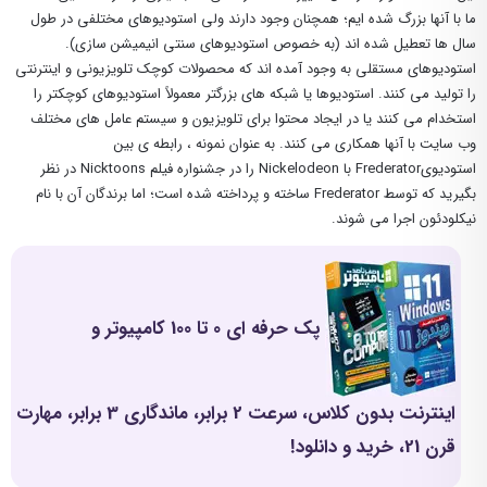
ما با آنها بزرگ شده ایم؛ همچنان وجود دارند ولی استودیوهای مختلفی در طول
سال ها تعطیل شده اند (به خصوص استودیوهای سنتی انیمیشن سازی).
استودیوهای مستقلی به وجود آمده اند که محصولات کوچک تلویزیونی و اینترنتی
را تولید می کنند. استودیوها یا شبکه های بزرگتر معمولاً استودیوهای کوچکتر را
استخدام می کنند یا در ایجاد محتوا برای تلویزیون و سیستم عامل های مختلف
وب سایت با آنها همکاری می کنند. به عنوان نمونه ، رابطه ی بین
استودیویFrederator با Nickelodeon را در جشنواره فیلم Nicktoons در نظر
بگیرید که توسط Frederator ساخته و پرداخته شده است؛ اما برندگان آن با نام
نیکلودئون اجرا می شوند.
پک حرفه ای 0 تا 100 کامپیوتر و
اینترنت بدون کلاس، سرعت 2 برابر، ماندگاری 3 برابر، مهارت
قرن 21، خرید و دانلود!