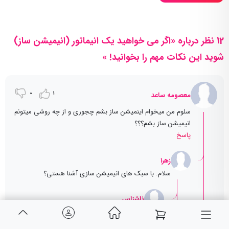
12 نظر درباره «اگر می خواهید یک انیماتور (انیمیشن ساز)
شوید این نکات مهم را بخوانید! »
0
1
معصومه ساعد
سلوم من میخوام اینمیشن ساز بشم چجوری و از چه روشی میتونم
انیمیشن ساز بشم؟؟؟
پاسخ
زهرا
سلام. با سبک های انیمیشن سازی آشنا هستی؟
ناشناس
منم میخوام انیماتور بشم استعدادشو دارم خلاقیت
و تخیل و مهارت و.. رو دارم فقط چطوری از چه