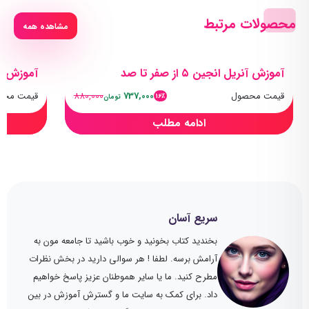
محصولات مرتبط
مشاهده همه
آموزش آنریل انجین ۵ از صفر تا صد
آموزش جام
قیمت محصول
737,000
880,000
قیمت محص
16٪
تومان
ادامه مطلب
سریع آسان
بخندید کتاب بخونید و خوب باشید تا جامعه مون به
آرامش برسه. لطفا ! هر سوالی دارید در بخش نظرات
مطرح کنید. ما یا سایر هموطنان عزیز پاسخ خواهیم
داد. برای کمک به سایت ما و گسترش آموزش در بین