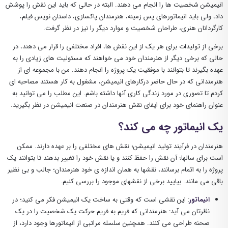
انیمیشن شخصیت ها را انجام می دهند. البته در حالی که باید این نقش را پوشش
داد، ولی باید انیماتورهای پس زمینه، هنرمندان پاکسازی، داستان نویس فیلم،
کارگردانان هنری، طراحان شخصیت و موارد دیگر را نیز در نظر گرفت.
برخی از تولیدات برای هر یک از این نقش ها، افراد مختلفی را قرار می دهند، در
حالی که برخی دیگر از هنرمندان خود می خواهند که مسئولیت های زیادی را به
عهده بگیرند تا بتوانند با موفقیت یک پروژه را انجام دهند. من با مجموعه ای از
هنرمندانی که در حال حاضر درکارهای انیمیشن، مشغول به کار هستند مصاحبه ای
کردم تا تصوری در مورد زندگی کاری آنها داشته باشم. این مطلب را می توانید به
عنوان راهنمای خود برای ایفای نقش هنرمندان در صنعت انیمیشن در نظر بگیرید.
یک انیماتور چه می کند؟
هنرمندان در فرآیند تولید انیمیشن؛ نقش های مختلفی را بر عهده دارند. ممکن
است برای سالها؛ آن نقش را حفظ کنند و یا نقش خود را تغییر بدهند تا بتوانند یک
پروژه را به اتمام برسانند، نقشها به همان اندازه ی خود هنرمندان؛ جالب و بی نظیر
باقی می مانند. بیایید برخی از نقشهای موجود را بررسی کنیم.
انیماتور
: این نقشی است که وقتی به ساخت یک انیمیشن فکر می کنید؛ در
نظرتان می آید: هنرمندانی که فریم به فریم حرکت یک شخصیت را در یک
صحنه طراحی می کنند. همچنین سلسله مراتبی از انیماتورها وجود دارد، از