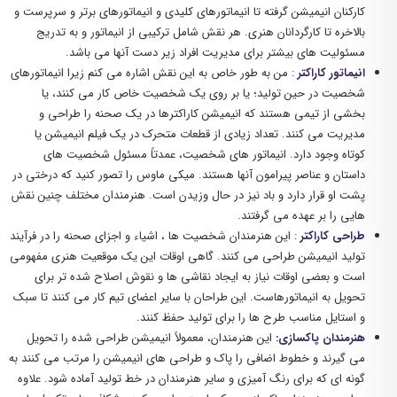
کارکنان انیمیشن گرفته تا انیماتورهای کلیدی و انیماتورهای برتر و سرپرست و
بالاخره تا کارگردانان هنری. هر نقش شامل ترکیبی از انیماتور و به تدریج
مسئولیت های بیشتر برای مدیریت افراد زیر دست آنها می باشد.
انیماتور کاراکتر
: من به طور خاص به این نقش اشاره می کنم زیرا انیماتورهای
شخصیت در حین تولید؛ یا بر روی یک شخصیت خاص کار می کنند، یا
بخشی از تیمی هستند که انیمیشن کاراکترها در یک صحنه را طراحی و
مدیریت می کنند. تعداد زیادی از قطعات متحرک در یک فیلم انیمیشن یا
کوتاه وجود دارد. انیماتور های شخصیت، عمدتاً مسئول شخصیت های
داستان و عناصر پیرامون آنها هستند. میکی ماوس را تصور کنید که درختی در
پشت او قرار دارد و باد نیز در حال وزیدن است. هنرمندان مختلف چنین نقش
هایی را بر عهده می گرفتند.
طراحی کاراکتر
: این هنرمندان شخصیت ها ، اشیاء و اجزای صحنه را در فرآیند
تولید انیمیشن طراحی می کنند. گاهی اوقات این یک موقعیت هنری مفهومی
است و بعضی اوقات نیاز به ایجاد نقاشی ها و نقوش اصلاح شده تر برای
تحویل به انیماتورهاست. این طراحان با سایر اعضای تیم کار می کنند تا سبک
و استایل مناسب طرح ها را برای تولید حفظ کنند.
هنرمندان پاکسازی:
این هنرمندان، معمولاً انیمیشن طراحی شده را تحویل
می گیرند و خطوط اضافی را پاک و طراحی های انیمیشن را مرتب می کنند به
گونه ای که برای رنگ آمیزی و سایر هنرمندان در خط تولید آماده شود. علاوه