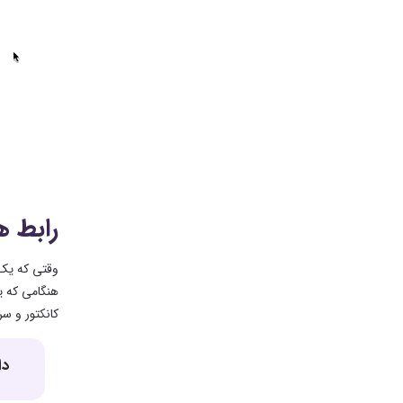
رابط 
کانکتور و س
دا