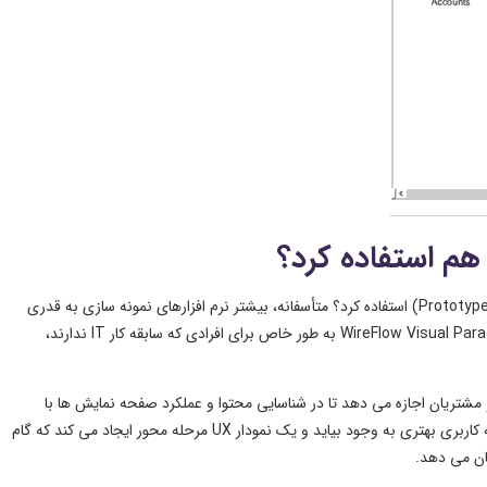
 هم استفاده کرد؟
آیا می توان به کمک طراحان UX یا تحلیلگران کسب و کار از ابزار های وایرفریم و نمونه سازی (Prototype) استفاده کرد؟ متأسفانه، بیشتر نرم ‌افزارهای نمونه ‌سازی به قدری
پیچیده هستند که به پیشینه فنی و دانش برنامه ‌نویسی قوی نیاز دارند… اما نمودار های WireFlow Visual Paradigm به ‌طور خاص برای افرادی که سابقه کار IT ندارند،
Wirefr یک ابزار UX است که به طور گسترده مورد استفاده قرار گرفته و به طراحان UX و مشتریان اجازه می دهد تا در شناسایی محتوا و عملکرد صفحه نمایش ها با
یکدیگر همکاری کنند. wireflow با استفاده از قدرت وایرفریم و فلوچارت باعث می شود تا تجربه کاربری بهتری به وجود بیاید و یک نمودار UX مرحله محور ایجاد می کند که گام
ان می دهد.