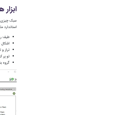
ابزار 
سبک چیزی که
استاندارد مثل copy & paste، گروه بندی، فرمت پر کردن و خط دار کردن (Fill and Line) گرفته تا گزینه های پیشرفته مثل چرخاندن شکل، تر
طیف رنگ 
اشکال 
تراز و 
تو پر 
گروه ب