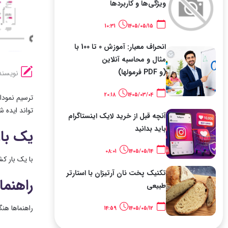
ویژگی‌ها و کاربردها
10:31
1405/05/15
انحراف معیار: آموزش 0 تا 100 با
مثال و محاسبه آنلاین
(و PDF فرمولها)
نویسند
20:18
1405/03/04
تواند ایده ش
آنچه قبل از خرید لایک اینستاگرام
باید بدانید
یک با
08:01
1405/05/14
با یک بار ک
تکنیک پخت نان آرتیزان با استارتر
راهنما
طبیعی
راهنماها هن
14:59
1405/05/12