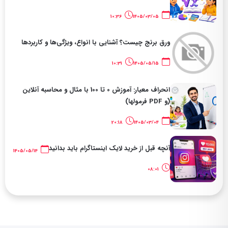
10:36
1405/03/05
ورق برنج چیست؟ آشنایی با انواع، ویژگی‌ها و کاربردها
10:31
1405/05/15
انحراف معیار: آموزش 0 تا 100 با مثال و محاسبه آنلاین
(و PDF فرمولها)
20:18
1405/03/04
آنچه قبل از خرید لایک اینستاگرام باید بدانید
1405/05/14
08:01