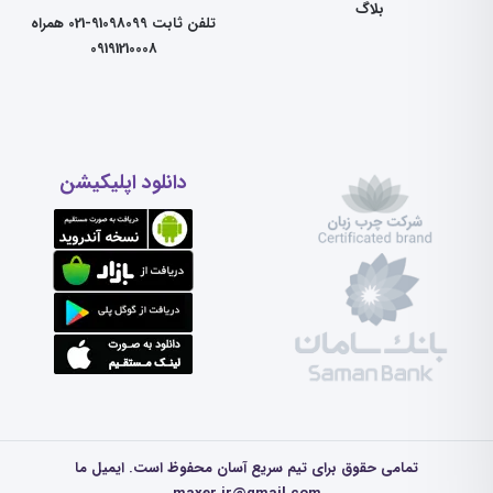
بلاگ
تلفن ثابت 91098099-021 همراه
09191210008
دانلود اپلیکیشن
تمامی حقوق برای تیم سریع آسان محفوظ است. ایمیل ما