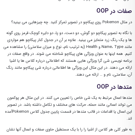
صفات در OOP
در مثال Pokemon روی پیکاچو در تصویر تمرکز کنید. چه چیزهایی می بینید؟
با نگاه به تصویر پیکاچو دو گوش، دو دست، دو پا، دو دایره کوچک قرمز روی گونه
ها و یک رنگ زرد متمایز می بینید. علاوه بر آن در جدول کنار پیکاچو هم مواردی
مانند Name، Type و Health (به ترتیب نام، نوع و میزان سلامتی) را مشاهده می
کنیم. همه اینها به عنوان ویژگی های پیکاچو شناخته می شوند. در واقع صفات در
برنامه نویسی شی گرا ویژگی هایی هستند که اطلاعاتی درباره کلاس ها یا اشیا
ارائه می دهند. در این مثال این ویژگی ها اطلاعاتی درباره شی پیکاچو مانند رنگ
آن، سلامتی، نام و … ارائه می دهند.
متدها در OOP
متدها اعمال مرتبط به یک شی خاص را تعیین می کنند. در این مثال هر پوکمون
می تواند اعمالی مانند حمله، حرکت های مختلف و تکامل داشته باشد. در تصویر
این اعمال یا اقدامات در قالب متدها در قسمت پایین جدول کلاس Pokemonآمده
اند.
به طور کلی هر کلاس از اشیا را را با یک مستطیل حاوی صفات و اعمال آنها نشان