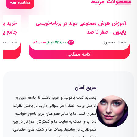
محصولات مرتبط
مشاهده همه
آموزش هوش مصنوعی مولد در برنامه‌نویسی
خرید بهت
پایتون - صفر تا صد
جامع پرو
قیمت محصول
737,000
880,000
قیمت محص
16٪
تومان
ادامه مطلب
سریع آسان
بخندید کتاب بخونید و خوب باشید تا جامعه مون به
آرامش برسه. لطفا ! هر سوالی دارید در بخش نظرات
مطرح کنید. ما یا سایر هموطنان عزیز پاسخ خواهیم
داد. برای کمک به سایت ما و گسترش آموزش در بین
هموطنان، در سایتها، وبلاگ ها و شبکه های اجتماعی