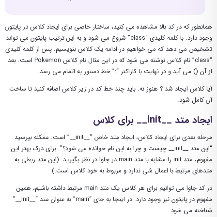
همانطور که در کد بالا مشاهده می کنید، ساختار خاصی برای ایجاد کلاس در پایتون
وجود دارد. با کلمه کلیدی “class” شروع می شود و به این ترتیب پایتون می تواند
تشخیص می دهد که می خواهیم در ادامه یک کلاس بنویسیم. پس از کلمه کلیدی
“class” نام کلاس نوشته می شود که در این مثال نام کلاس Pokemon است. بعد
از آن () می آید و در نهایت با کاراکتر “:” خط دستور به اتمام می رسد.
آیا کلاس ایجاد شد ؟ هنوز نه. باید چند خط کد در زیر کلاس اضافه کنید تا ساخت
آن کامل شود.
ایجاد متد __init__ برای کلاس
مرحله بعدی برای ایجاد کلاس، ایجاد متد خاص “__init__” است. ممکنه بپرسید
“این متد __init__ چیست و چرا به این نام خوانده می شود؟”. برای درک بهتر این
مفهوم، متد init را مشابه با متد main در جاوا در نظر بگیرید. (این متد ربطی به
متدهای مرتبط با اعمال شی ندارد و مربوط به خود کلاس است.)
در کد جاوا می توانیم برای هر کلاس یک متد main مرتبط داشته باشیم، همین
مفهوم در پایتون نیز وجود دارد. در اینجا به جای “main” به عنوان متد “__init__”
شناخته می شود.