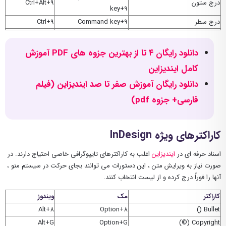
درج ستون
Ctrl+Alt+9
key+9
درج سطر
Command key+9
Ctrl+9
دانلود رایگان ۴ تا از بهترین جزوه های PDF آموزش
کامل ایندیزاین
دانلود رایگان آموزش صفر تا صد ایندیزاین (فیلم
فارسی+ جزوه pdf)
کاراکترهای ویژه InDesign
اسناد حرفه ای در
ایندیزاین
اغلب به کاراکترهای تایپوگرافی خاصی احتیاج دارند. در
صورت نیاز به ویرایش متن ، این دستورات می توانند بجای حرکت در سیستم منو ،
آنها را فوراً درج کرده و از لیست انتخاب کنند.
کاراکتر
مک
ویندوز
Alt+8
Option+8
Bullet ()
Alt+G
Option+G
Copyright (©)