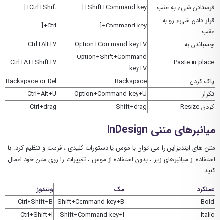
فرستادن شیء به عقب
Shift+Command key+[
Ctrl+Shift+[
قرار دادن شیء رو به
Ctrl+[
Command key+[
عقب
چسباندن به
Option+Command key+V
Ctrl+Alt+V
Option+Shift+Command
Ctrl+Alt+Shift+V
Paste in place
key+V
پاک کردن
Backspace
Backspace or Del
تکرار
Option+Command key+U
Ctrl+Alt+U
کردن Resize
Shift+drag
Ctrl+drag
میانبرهای متنی InDesign
متن های ایندیزاین را می توان با موس یا دستورات کلیدی ، فرمت و تنظیم کرد. با
استفاده از میانبرهای زیر ، بدون استفاده از موس ، تغییرات را روی متن خود اعمال
کنید.
عملکرد
مک
ویندوز
Ctrl+Shift+B
Shift+Command key+B
Bold
Ctrl+Shift+I
Shift+Command key+I
Italic