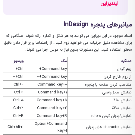
ایندیزاین
میانبرهای پنجره InDesign
اسناد موجود در این دیزاین می توانند به هر شکل و اندازه ارائه شوند. هنگامی که
برای مشاهده دقیق جزئیات می خواهید زوم کنید ، از راهنماها برای قرار دادن دقیق
محتوا استفاده کنید. این دستورات بدون نیاز به موس اجرا می شوند.
عملکرد
مک
ویندوز
زوم کردن
Command key+=
Ctrl+=
از زوم خارج کردن
Command key+–
Ctrl+–
متناسب کردن صفحه با پنجره
Command key+0
Ctrl+0
نمایش سایز واقعی
Command key+1
Ctrl+1
نمایش ۵۰٪
Command key+5
Ctrl+5
نمایش ۲۰۰٪
Command key+2
Ctrl+2
نمایش/پنهان کردن rulers
Command key+R
Ctrl+R
Option+Command
نمایش character های پنهان
Ctrl+Alt+I
key+I