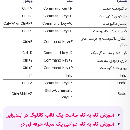
عملکرد
مک
ویندوز
داکیومنت جدید
Command key+N
Ctrl+N
باز کردن داکیومنت
Command key+O
Ctrl+O
بستن داکیومنت
Command key+W
Ctrl+W or Ctrl+F4
ذخیره کردن داکیومنت
Command key+S
Ctrl+S
انتقال داکیومنت به فرمت های
Ctrl+E
Command key+E
دیگر
قرار دادن متن و گرافیک
Command key+D
Ctrl+D
درج ورودی فهرست
Command key+7
Ctrl+7
پیرینت داکیومنت
Command key+P
Ctrl+P
F1
Help
Help
Ctrl+Z
Command key+Z
Undo
Shift+Command
Ctrl+Shift+Z
Redo
key+Z
آموزش گام به گام ساخت یک قالب کاتالوگ در ایندیزاین
آموزش گام به گام طراحی یک مجله حرفه ای در