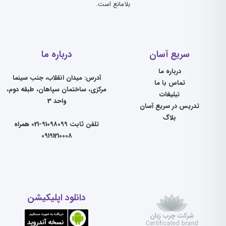
بلامانع است.
سریع آسان
درباره ما
درباره ما
آدرس: میدان انقلاب، جنب سینما
تماس با ما
مرکزی، ساختمان سپاهان، طبقه دوم،
تبلیغات
واحد 3
تدریس در سریع آسان
بلاگ
تلفن ثابت 91098099-021 همراه
09191210008
دانلود اپلیکیشن