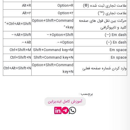
علامت تجاری ثبت شده (®)
Option+R
Alt+R
علامت تجاری (™)
Option+2
Alt+2
حرکت بین نقل قول های صفحه
Option+Shift+Command
Ctrl+Alt+Shift+”
کلید و تایپوگرافی
key+”
Alt+Shift+–
Option+Shift+–
Em dash (—)
Alt+–
Option+–
En dash (–)
Ctrl+Shift+M
Shift+Command key+M
Em space
Ctrl+Shift+N
Shift+Command key+N
En space
Option+Shift+Command
وارد کردن شماره صفحه فعلی
Ctrl+Alt+Shift+N
key+N
برچسب :
آموزش کامل ایندیزاین