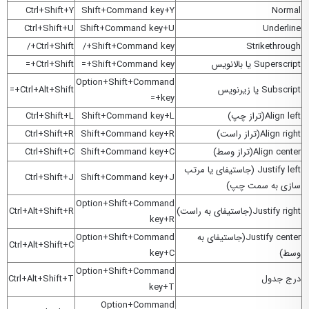
Ctrl+Shift+Y
Shift+Command key+Y
Normal
Ctrl+Shift+U
Shift+Command key+U
Underline
Ctrl+Shift+/
Shift+Command key+/
Strikethrough
Superscript یا بالانویس
Shift+Command key+=
Ctrl+Shift+=
Option+Shift+Command
Subscript یا زیرنویس
Ctrl+Alt+Shift+=
key+=
Align left(تراز چپ)
Shift+Command key+L
Ctrl+Shift+L
Align right(تراز راست)
Shift+Command key+R
Ctrl+Shift+R
Align center(تراز وسط)
Shift+Command key+C
Ctrl+Shift+C
Justify left (جاستیفای یا مرتب
Ctrl+Shift+J
Shift+Command key+J
سازی به سمت چپ)
Option+Shift+Command
Justify right(جاستیفای به راست)
Ctrl+Alt+Shift+R
key+R
Justify center(جاستیفای به
Option+Shift+Command
Ctrl+Alt+Shift+C
وسط)
key+C
Option+Shift+Command
درج جدول
Ctrl+Alt+Shift+T
key+T
Option+Command