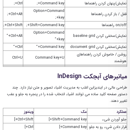
نمایش/پنهان کردن راهنماها
Command key+;
Ctrl+;
Option+Command
قفل / باز کردن راهنماها
Ctrl+Alt+;
key+;
on/off راهنماها
Shift+Command key+;
Ctrl+Shift+;
Option+Command
نمایش/مخفی کردن baseline grid
Ctrl+Alt+”
key+”
نمایش/مخفی کردن document grid
Command key+”
Ctrl+”
روشن / خاموش کردن راهنماهای
Ctrl+U
Command key+U
هوشمند
میانبرهای آبجکت InDesign
طراحی عالی در ایندیزاین اغلب به مدیریت اشیاء تصویر و متن نیاز دارد. چند
دستور صفحه کلید ساده می توانند اشیاء انتخاب شده را در پنجره به جلو و عقب
تغییر دهند.
عملکرد
مک
ویندوز
جلو آوردن شیء
Shift+Command key+]
Ctrl+Shift+]
قرار دادن شیء رو به جلو
Command key+]
Ctrl+]