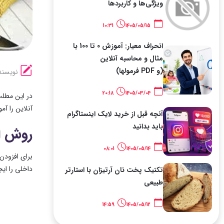
ویژگی‌ها و کاربردها
10:31
1405/05/15
انحراف معیار: آموزش 0 تا 100 با
مثال و محاسبه آنلاین
(و PDF فرمولها)
نویسند
20:18
1405/03/04
در این مطلب
آنلاین را آ
آنچه قبل از خرید لایک اینستاگرام
باید بدانید
روش ا
08:01
1405/05/14
داخلی را ایج
تکنیک پخت نان آرتیزان با استارتر
طبیعی
14:59
1405/05/12