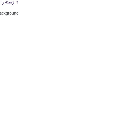
2- زمینه را به جلو بیاورید
Layer> New> Layer from Background را ان