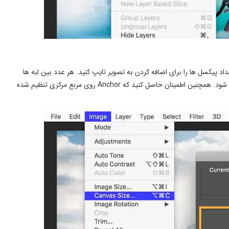
مطمئن شوید گزینه Relative انتخاب شده است و تعداد پیکسل ها را برای اضافه کردن به تصویر تایپ کنید. هر عدد بین لبه ها
تقسیم می شود ، بنابراین ورود 200 پیکسل در هر قسمت به عرض حاشیه 100 پیکسل منجر می شود. همچنین اطمینان حاصل کنید که Anchor روی مربع مرکزی تنظیم شده