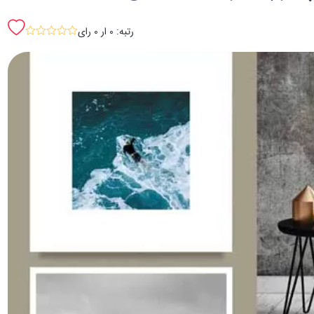
رتبه: 0 ار 0 رای
sssss