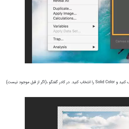
برای ایجاد حاشیه ، روی دکمه Create a New Fill یا Adjustment Layer در پانل لایه ها کلیک کنید و Solid Color را انتخاب کنید. در کادر گفتگو ،(اگر از قبل موجود نیست)