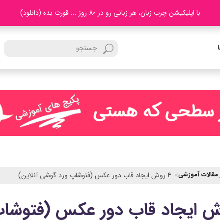
با اپلیکیشن چرب زبان، هر زبانی رو در 80 روز ... قورت بده (دانلود)
 مقالات آموزشی
4 روش ایجاد قاب دور عکس (فتوشاپ ورد گوشی آنلاین)