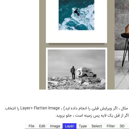
عکس را در فتوشاپ باز کرده و به صفحه لایه ها نگاه کنید. اگر چندین لایه وجود دارد (به عنوان مثال ، اگر ویرایش قبلی را انجام داده اید) ، Layer> Flatten Image را انتخاب
اگر از قبل یک لایه پس زمینه است ، جلو بروید.