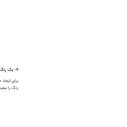
4- یک رنگ حاشیه ایجاد کنید
رنگ را سفید