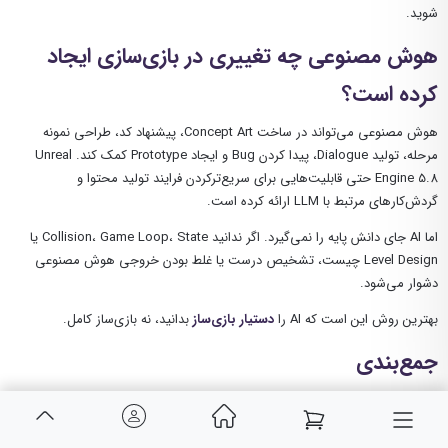
شوید.
هوش مصنوعی چه تغییری در بازی‌سازی ایجاد
کرده است؟
هوش مصنوعی می‌تواند در ساخت Concept Art، پیشنهاد کد، طراحی نمونه
مرحله، تولید Dialogue، پیدا کردن Bug و ایجاد Prototype کمک کند. Unreal
Engine 5.8 حتی قابلیت‌هایی برای سریع‌ترکردن فرایند تولید محتوا و
گردش‌کارهای مرتبط با LLM ارائه کرده است.
اما AI جای دانش پایه را نمی‌گیرد. اگر ندانید Collision، Game Loop، State یا
Level Design چیست، تشخیص درست یا غلط بودن خروجی هوش مصنوعی
دشوار می‌شود.
بهترین روش این است که AI را
دستیار بازی‌ساز
بدانید، نه بازی‌ساز کامل.
جمع‌بندی
برای ورود به بازی‌سازی لازم نیست از روز اول برنامه‌نویس، طراح سه‌بعدی و
انیماتور حرفه‌ای باشید. ابتدا یک موتور مانند
Unity، Unreal Engine یا Godot
انتخاب کنید و یک بازی بسیار کوچک بسازید.