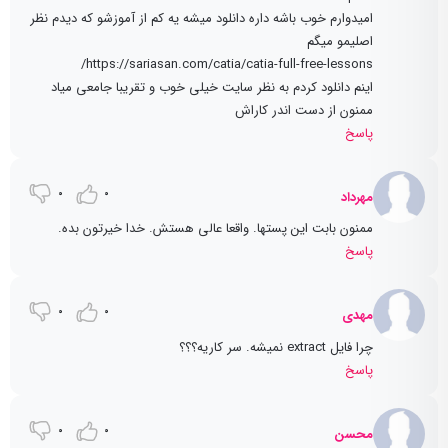
امیدوارم خوب باشه داره دانلود میشه یه کم از آموزشو که دیدم نظر
اصلیمو میگم
https://sariasan.com/catia/catia-full-free-lessons/
اینم دانلود کردم به نظر سایت خیلی خوب و تقریبا جامعی میاد
ممنون از دست اندر کاراش
پاسخ
0
0
مهرداد
ممنون بابت این پستها. واقعا عالی هستش. خدا خیرتون بده.
پاسخ
0
0
مهدی
چرا فایل extract نمیشه. سر کاریه؟؟؟
پاسخ
0
0
محسن