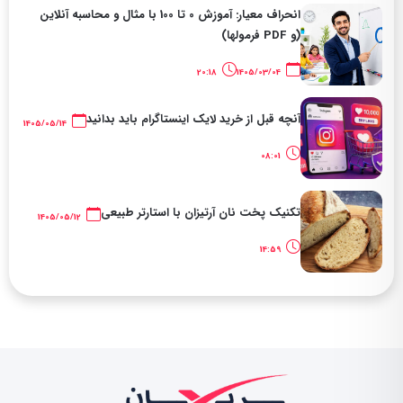
انحراف معیار: آموزش 0 تا 100 با مثال و محاسبه آنلاین
(و PDF فرمولها)
20:18
1405/03/04
آنچه قبل از خرید لایک اینستاگرام باید بدانید
1405/05/14
08:01
تکنیک پخت نان آرتیزان با استارتر طبیعی
1405/05/12
14:59