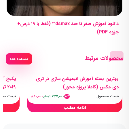
دانلود آموزش صفر تا صد ۳dsmax (فقط با ۱۹ درس+
جزوه PDF)
محصولات مرتبط
مشاهده همه
بهترین بسته آموزش انیمیشن سازی در تری
دی مکس (کاملا پروژه محور)
2019 توسط اساتید برتر
قیمت محصول
737,000
880,000
قیمت محص
16٪
تومان
ادامه مطلب