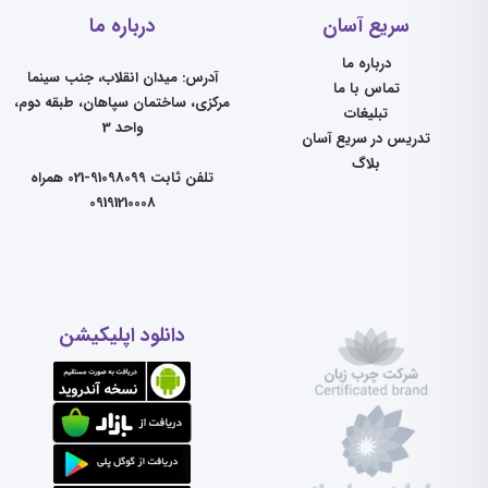
سریع آسان
درباره ما
درباره ما
آدرس: میدان انقلاب، جنب سینما
تماس با ما
مرکزی، ساختمان سپاهان، طبقه دوم،
تبلیغات
واحد 3
تدریس در سریع آسان
بلاگ
تلفن ثابت 91098099-021 همراه
09191210008
دانلود اپلیکیشن