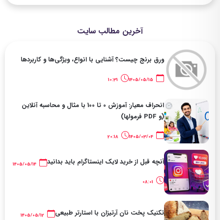
آخرین مطالب سایت
ورق برنج چیست؟ آشنایی با انواع، ویژگی‌ها و کاربردها
10:31
1405/05/15
انحراف معیار: آموزش 0 تا 100 با مثال و محاسبه آنلاین
(و PDF فرمولها)
20:18
1405/03/04
آنچه قبل از خرید لایک اینستاگرام باید بدانید
1405/05/14
08:01
تکنیک پخت نان آرتیزان با استارتر طبیعی
1405/05/12