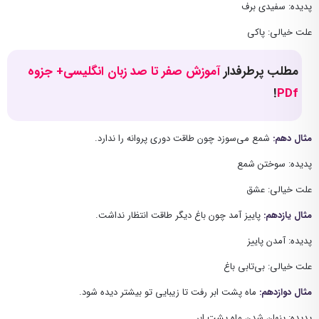
پدیده: سفیدی برف
علت خیالی: پاکی
مطلب پرطرفدار
آموزش صفر تا صد زبان انگلیسی+ جزوه
!
PDf
مثال دهم:
شمع می‌سوزد چون طاقت دوری پروانه را ندارد.
پدیده: سوختن شمع
علت خیالی: عشق
مثال یازدهم:
پاییز آمد چون باغ دیگر طاقت انتظار نداشت.
پدیده: آمدن پاییز
علت خیالی: بی‌تابی باغ
مثال دوازدهم:
ماه پشت ابر رفت تا زیبایی تو بیشتر دیده شود.
پدیده: پنهان شدن ماه پشت ابر