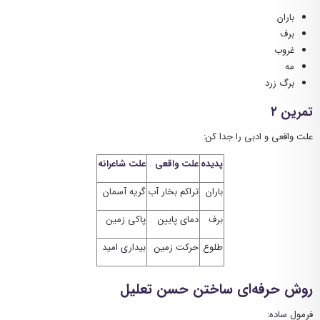
باران
برف
غروب
مه
برگ زرد
تمرین ۲
علت واقعی و ادبی را جدا کن:
پدیده
علت واقعی
علت شاعرانه
باران
تراکم بخار آب
گریه آسمان
برف
دمای پایین
پاکی زمین
طلوع
حرکت زمین
بیداری امید
روش حرفه‌ای ساختن حسن تعلیل
فرمول ساده: