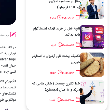
مثال و محاسبه آنلاین
(و PDF فرمولها)
20:18
1405/03/04
آنچه قبل از خرید لایک اینستاگرام
باید بدانید
نویسند
08:01
1405/05/14
در اکتبر ۲۰۲۵، شرکت
نوینی به نا
تکنیک پخت نان آرتیزان با استارتر
advantage) را به نمایش گذاشته است. این الگوریتم قادر است محاسبات پیچیده خاصی 
طبیعی
جهان انجام 
قبلی quantum supremacy متمایز می‌کند و گامی عملی Toward کاربردهای واقعی محاسبات کوانتومی به شمار می‌رود.
14:59
1405/05/12
الگوریتم Quantum Echoes بر پایه مفهومی شبیه به
خط تقارن چیست؟ شکل هایی که
کیوبیت‌ها م
دارند و 12 مثال (دبستان)
مولکولی طولا
10:52
1405/03/05