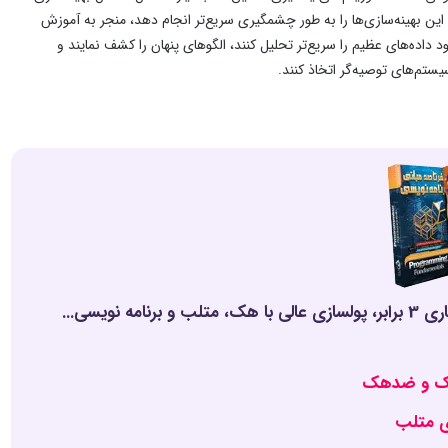
ره هستند که با محاسبات کلاسیک زمان‌برند. Quantum Echoes می‌تواند این بهینه‌سازی‌ها را به طور چشمگیری سریع‌تر انجام دهد، منجر به آموزش
داده‌های عظیم را سریع‌تر تحلیل کنند، الگوهای پنهان را کشف نمایند و
تم‌های توصیه‌گر اتخاذ کنند.
3 مهارت برتر مهندسان کامپیوتر! بدون کلاس، سرعت 2 برابر، ماندگاری 3 برابر، پولسازی عالی با هک، متلب و برنامه نویسی...
هک و ضدهک
ی متلب