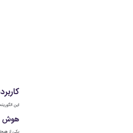
کاربرد
این الگوریتم
هوش مص
یکی از هیجا