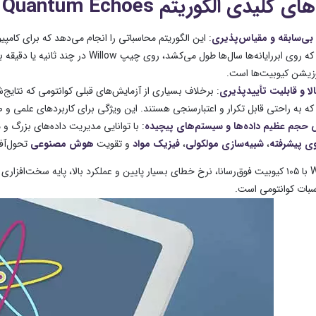
های کلیدی الگوریتم
Quantum Echoes
ی‌سابقه و مقیاس‌پذیری
: این الگوریتم محاسباتی را انجام می‌دهد که برای کامپی
رایانه‌ها سال‌ها طول می‌کشد، روی چیپ Willow در چند ثانیه یا دقیقه به پایان می‌رسد. این سرعت ناشی از بهره‌گیری از
زیشن کیوبیت‌ها است.
لا و قابلیت تأییدپذیری
که به راحتی قابل تکرار و اعتبارسنجی هستند. این ویژگی برای کاربردهای علمی و ص
 حجم عظیم داده‌ها و سیستم‌های پیچیده
: با توانایی مدیریت داده‌های بزرگ و 
وی پیشرفته
،
شبیه‌سازی مولکولی
،
فیزیک مواد
و تقویت
هوش مصنوعی
تحول‌آف
چیپ Willow با ۱۰۵ کیوبیت فوق‌رسانا، نرخ خطای بسیار پایین و عملکرد بالا، پایه 
بات کوانتومی است.