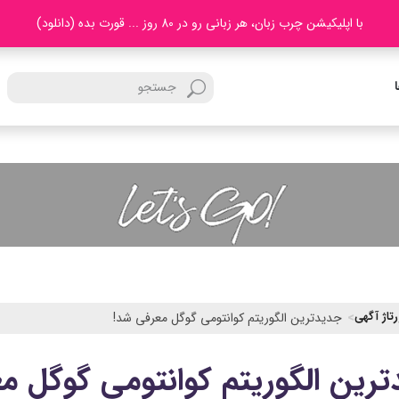
با اپلیکیشن چرب زبان، هر زبانی رو در 80 روز ... قورت بده (دانلود)
رتاژ آگهی
جدیدترین الگوریتم کوانتومی گوگل معرفی شد!
رین الگوریتم کوانتومی گوگل م