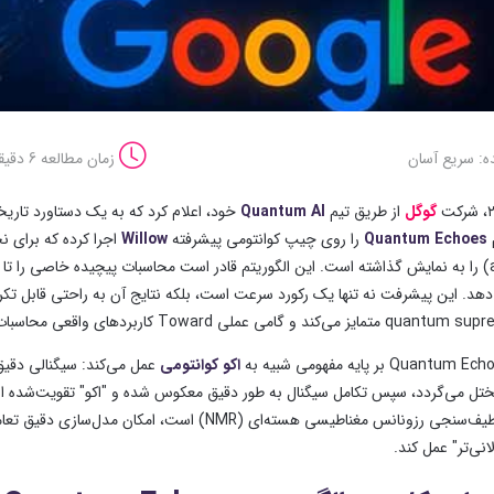
ه: سریع آسان
زمان مطالعه 6 دقیقه
گوگل
از طریق تیم
Quantum AI
خود، اعلام کرد که به یک دستاورد تاری
م
Quantum Echoes
را روی چیپ کوانتومی پیشرفته
Willow
اجرا کرده که برای 
را تا
دهد. این پیشرفت نه تنها یک رکورد سرعت است، بلکه نتایج آن به راحتی قابل تکرا
اکو کوانتومی
ختل می‌گردد، سپس تکامل سیگنال به طور دقیق معکوس شده و "اکو" تقویت‌شده از طر
تکنیک‌های طیف‌سنجی رزونانس مغناطیسی هسته‌ای (MR
نی‌تر" عمل کند.