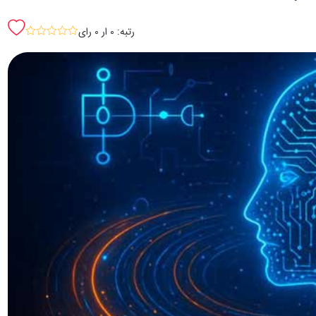
رتبه: 0 ار 0 رای
sssss