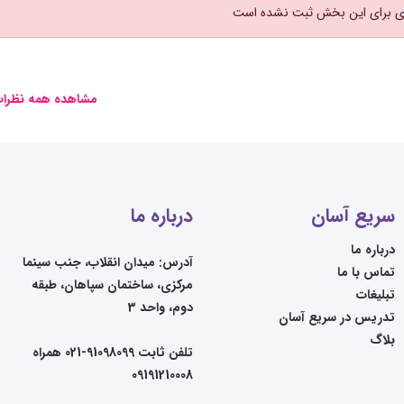
ی برای این بخش ثبت نشده است
مشاهده همه نظرا
سریع آسان
درباره ما
درباره ما
آدرس: میدان انقلاب، جنب سینما
تماس با ما
مرکزی، ساختمان سپاهان، طبقه
تبلیغات
دوم، واحد 3
تدریس در سریع آسان
بلاگ
تلفن ثابت 91098099-021 همراه
09191210008