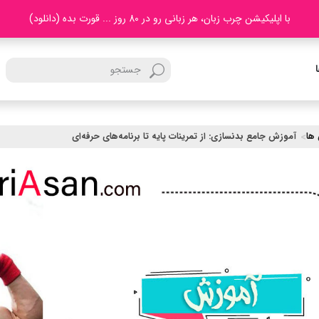
با اپلیکیشن چرب زبان، هر زبانی رو در 80 روز ... قورت بده (دانلود)
ها
آموزش جامع بدنسازی: از تمرینات پایه تا برنامه‌های حرفه‌ای