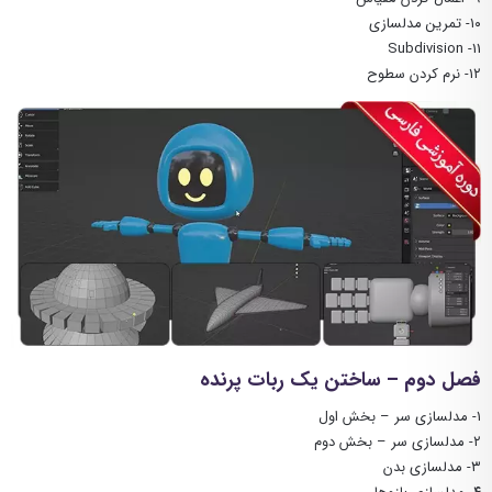
۱۰- تمرین مدلسازی
11- Subdivision
۱۲- نرم کردن سطوح
فصل دوم – ساختن یک ربات پرنده
۱- مدلسازی سر – بخش اول
۲- مدلسازی سر – بخش دوم
۳- مدلسازی بدن