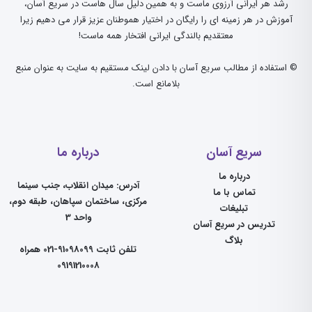
رشد هر ایرانی آرزوی ماست و به همین دلیل سال هاست در سریع آسان،
آموزش در هر زمینه ای را رایگان در اختیار هموطنان عزیز قرار می دهیم زیرا
معتقدیم بالندگی ایرانی افتخار همه ماست!
© استفاده از مطالب سریع آسان با دادن لینک مستقیم به سایت به عنوان منبع
بلامانع است.
سریع آسان
درباره ما
درباره ما
آدرس: میدان انقلاب، جنب سینما
تماس با ما
مرکزی، ساختمان سپاهان، طبقه دوم،
تبلیغات
واحد 3
تدریس در سریع آسان
بلاگ
تلفن ثابت 91098099-021 همراه
09191210008