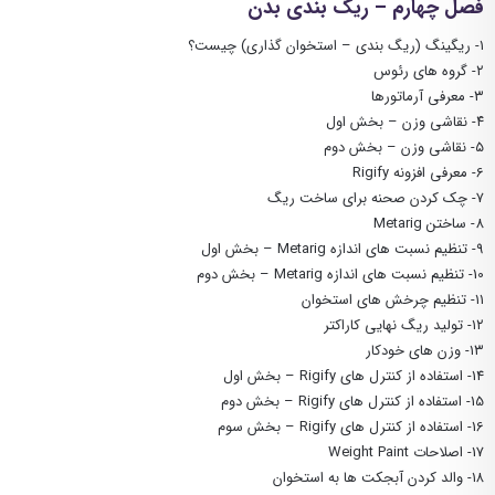
فصل چهارم – ریگ بندی بدن
۱- ریگینگ (ریگ بندی – استخوان گذاری) چیست؟
۲- گروه های رئوس
۳- معرفی آرماتورها
۴- نقاشی وزن – بخش اول
۵- نقاشی وزن – بخش دوم
6- معرفی افزونه Rigify
۷- چک کردن صحنه برای ساخت ریگ
8- ساختن Metarig
9- تنظیم نسبت های اندازه Metarig – بخش اول
10- تنظیم نسبت های اندازه Metarig – بخش دوم
۱۱- تنظیم چرخش های استخوان
۱۲- تولید ریگ نهایی کاراکتر
۱۳- وزن های خودکار
14- استفاده از کنترل های Rigify – بخش اول
15- استفاده از کنترل های Rigify – بخش دوم
16- استفاده از کنترل های Rigify – بخش سوم
17- اصلاحات Weight Paint
۱۸- والد کردن آبجکت ها به استخوان