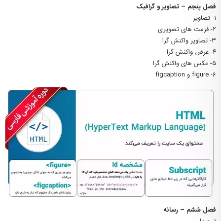
فصل پنجم – تصاویر و گرافیک
۱- تصاویر
۲- فرمت های تصویری
۳- تصاویر واکنش گرا
۴- عرض واکنش گرا
۵- عکس های واکنش گرا
6- figure و figcaption
فصل ششم – رسانه