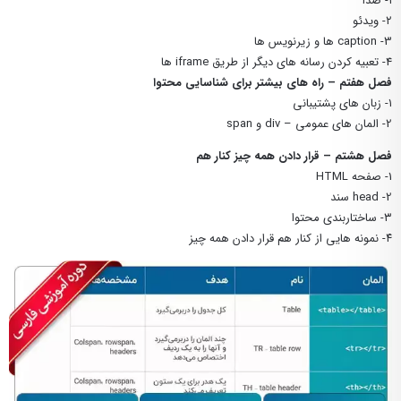
۱- صدا
۲- ویدئو
3- caption ها و زیرنویس ها
4- تعبیه کردن رسانه های دیگر از طریق iframe ها
فصل هفتم – راه های بیشتر برای شناسایی محتوا
۱- زبان های پشتیبانی
2- المان های عمومی – div و span
فصل هشتم – قرار دادن همه چیز کنار هم
1- صفحه HTML
2- head سند
۳- ساختاربندی محتوا
۴- نمونه هایی از کنار هم قرار دادن همه چیز