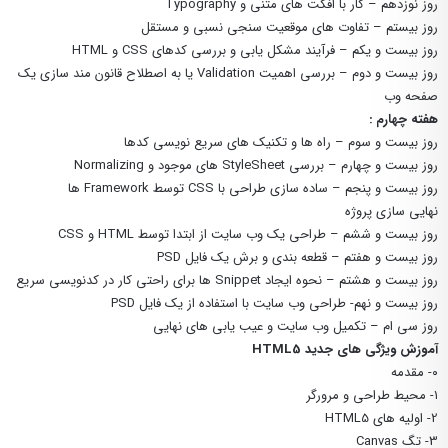
روز نوزدهم – کار با افکت های متنی و Typography
روز بیستم – تفاوت های موقعیت سنجی نسبی و مستقل
روز بیست و یکم – فرآیند مشکل یابی و بررسی کدهای CSS و HTML
روز بیست و دوم – بررسی اهمیت Validation یا به اصطلاح قانون مند سازی یک
صفحه وب
هفته چهارم :
روز بیست و سوم – راه ها و تکنیک های سریع نویسی کدها
روز بیست و چهارم – بررسی StyleSheet های موجود و Normalizing
روز بیست و پنجم – ساده سازی طراحی با CSS توسط Framework ها
نهایی سازی پروژه
روز بیست و ششم – طراحی یک وب سایت از ابتدا توسط HTML و CSS
روز بیست و هفتم – قطعه بندی و برش یک فایل PSD
روز بیست و هشتم – نحوه ایجاد Snippet ها برای راحتی کار در کدنویسی سریع
روز بیست و نهم- طراحی وب سایت با استفاده از یک فایل PSD
روز سی ام – تکمیل وب سایت و عیب یابی های نهایی
آموزش ویژگی های جدید HTML5
۰- مقدمه
۱- محیط طراحی و مرورگر
2- اولیه های HTML5
3- تگ Canvas