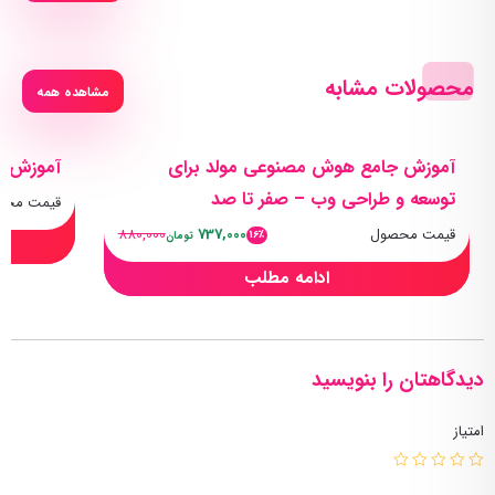
محصولات مشابه
مشاهده همه
آموزش جامع هوش مصنوعی مولد برای
آموزش سی اس ا
توسعه و طراحی وب – صفر تا صد
قیمت محص
قیمت محصول
737,000
880,000
16٪
تومان
ادامه مطلب
دیدگاهتان را بنویسید
امتیاز