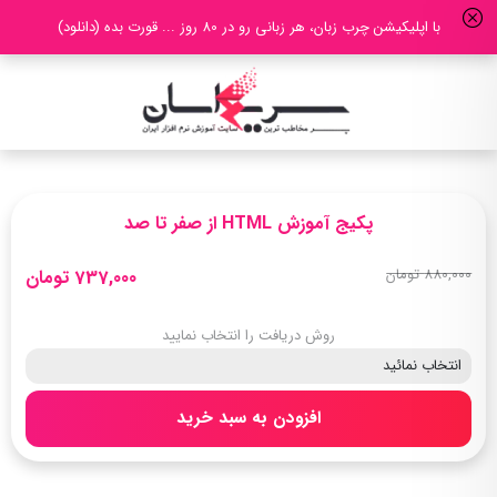
با اپلیکیشن چرب زبان، هر زبانی رو در 80 روز ... قورت بده (دانلود)
پکیج آموزش HTML از صفر تا صد
880,000 تومان
737,000 تومان
روش دریافت را انتخاب نمایید
افزودن به سبد خرید