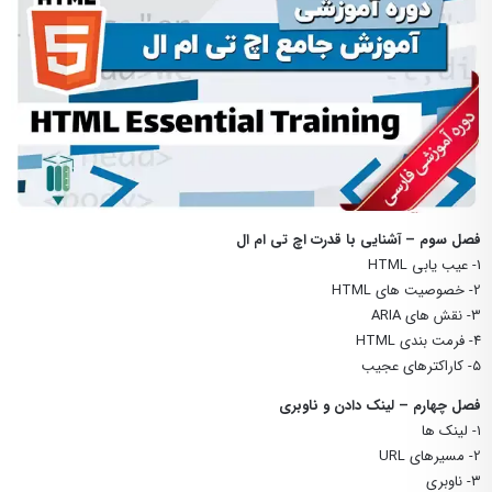
فصل سوم – آشنایی با قدرت اچ تی ام ال
1- عیب یابی HTML
2- خصوصیت های HTML
3- نقش های ARIA
4- فرمت بندی HTML
۵- کاراکترهای عجیب
فصل چهارم – لینک دادن و ناوبری
۱- لینک ها
2- مسیرهای URL
۳- ناوبری