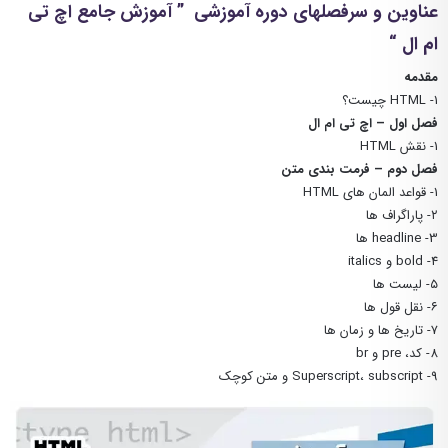
عناوین و سرفصلهای دوره آموزشی ” آموزش جامع اچ تی
ام ال “
مقدمه
1- HTML چیست؟
فصل اول – اچ تی ام ال
1- نقش HTML
فصل دوم – فرمت بندی متن
1- قواعد المان های HTML
۲- پاراگراف ها
3- headline ها
4- bold و italics
۵- لیست ها
۶- نقل قول ها
۷- تاریخ ها و زمان ها
8- کد، pre و br
9- Superscript، subscript و متن کوچک