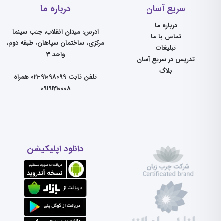
سریع آسان
درباره ما
درباره ما
آدرس: میدان انقلاب، جنب سینما
تماس با ما
مرکزی، ساختمان سپاهان، طبقه دوم،
تبلیغات
واحد 3
تدریس در سریع آسان
بلاگ
تلفن ثابت 91098099-021 همراه
09191210008
دانلود اپلیکیشن