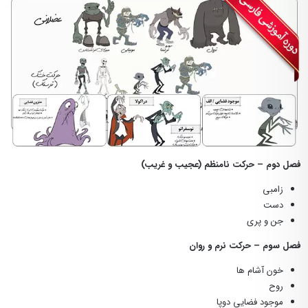
فصل دوم – حرکت نامنظم (عجیب و غریب)
زامبی
دست
جن و پری
فصل سوم – حرکت نرم و روان
خون آشام ها
روح
موجود فضایی دوپا