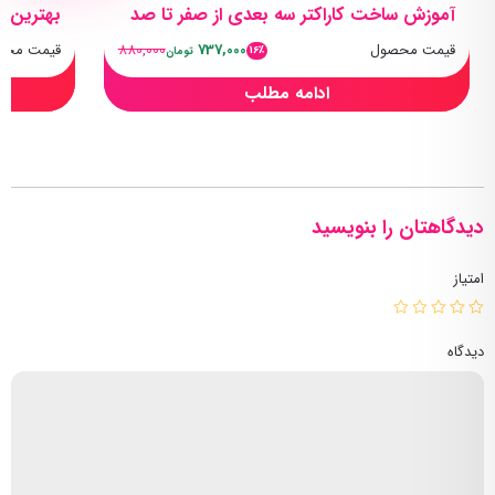
آموزش ساخت کاراکتر سه بعدی از صفر تا صد
بهترین پ
قیمت محصول
737,000
880,000
قیمت محص
16٪
تومان
ادامه مطلب
دیدگاهتان را بنویسید
امتیاز
دیدگاه