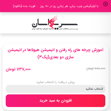
با اپلیکیشن چرب زبان، هر زبانی رو در 80 روز ... قورت بده (دانلود)
آموزش چرخه های راه رفتن و انیمیشن هیولاها در انیمیشن
سازی دو بعدی(پک۳)
880,000 تومان
737,000 تومان
روش دریافت را انتخاب نمایید
افزودن به سبد خرید