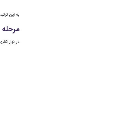
به این ترتیب گزینه Grid در پس زمینه فعال می شود. در مرحله بعد ت
مرحله 3: خطوط افقی رسم کنید
در نوار کناری سمت