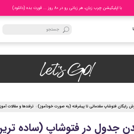
با اپلیکیشن چرب زبان، هر زبانی رو در 80 روز ... قورت بده (دانلود)
ش رایگان فتوشاپ مقدماتی تا پیشرفته (به صورت خودآموز)
ترفندها و مقالات آمو
ن جدول در فتوشاپ (ساده تری