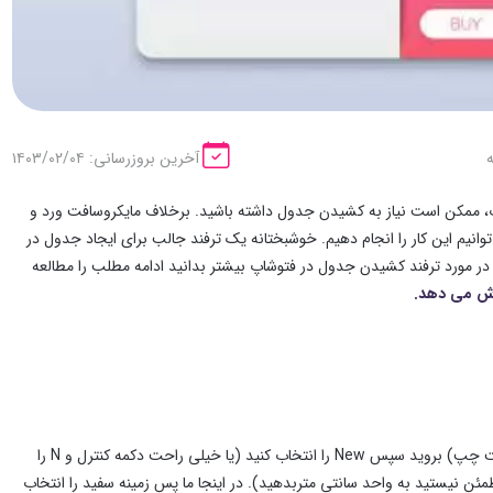
آخرین بروزرسانی: ۱۴۰۳/۰۲/۰۴
اپ، ممکن است نیاز به کشیدن جدول داشته باشید. برخلاف مایکروسافت ورد و
یم این کار را انجام دهیم. خوشبختانه یک ترفند جالب برای ایجاد جدول در
 در مورد ترفند کشیدن جدول در فتوشاپ بیشتر بدانید ادامه مطلب را مطالعه
زش می دهد.
ابتدا باید به فتوشاپ بروید و یک پس زمینه خالی باز کنید. برای انجام این کار، بهFile (بالا سمت چپ) بروید سپس New را انتخاب کنید (یا خیلی راحت دکمه کنترل و N را
طمئن نیستید به واحد سانتی متربدهید). در اینجا ما پس زمینه سفید را انتخاب