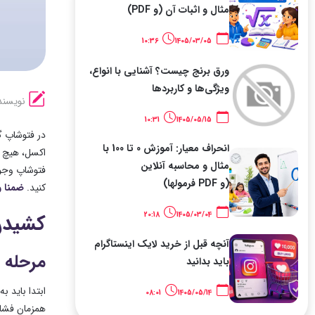
مثال و اثبات آن (و PDF)
10:36
1405/03/05
ورق برنج چیست؟ آشنایی با انواع،
ویژگی‌ها و کاربردها
نویسند
10:31
1405/05/15
در فتوشاپ گ
انحراف معیار: آموزش 0 تا 100 با
اکسل، هیچ گ
مثال و محاسبه آنلاین
فتوشاپ وجود
(و PDF فرمولها)
کنید.
ضمنا 
20:18
1405/03/04
کشیدن
آنچه قبل از خرید لایک اینستاگرام
مرحله 1: یک پس زمینه خالی باز کنید
باید بدانید
08:01
1405/05/14
همزمان فشار