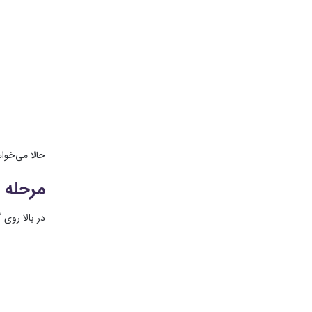
حالا می‌خوا
مرحله 2: Grid را فعال کنید
در بالا روی گزینه View کلیک کرده و از لیست گزینه Show را انتخاب کنید. پس از آن، گزینه