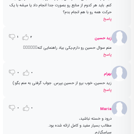
کنم. باید هر کدوم از منابع رو بصورت جدا انجام داد یا میشه با یک
حرکت همه رو با هم انجام بدم؟
پاسخ
1
2
زید حسین
منم سوال حسین رو دارم،یکی بیاد راهنمایی کنه🤦🏻‍♀️🤦🏻‍♀️
پاسخ
0
0
بهرام
زید حسین، خوب برو از حسین بپرس. جواب گرفتی به منم بگو:)
پاسخ
0
0
Maria
درود و خسته نباشید،
مطالب بسیار مفید و کامل ارائه شده بود.
سپاسگزارم.