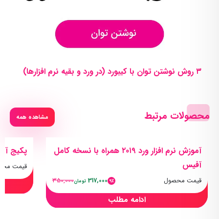
۳ روش نوشتن توان با کیبورد (در ورد و بقیه نرم افزارها)
محصولات مرتبط
مشاهده همه
آموزش نرم افزار ورد ۲۰۱۹ همراه با نسخه کامل
پکیج آموزش Word 2016 به 
آفیس
قیمت محص
قیمت محصول
317,000
350,000
9٪
تومان
ادامه مطلب