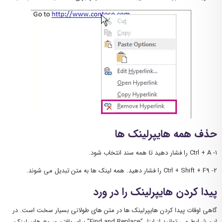
حذف همه هایپرلینک ها
۱- Ctrl + A را فشار دهید تا همه سند انتخاب شود.
۲- Ctrl + Shift + F9 را فشار دهید. همه لینک ها به متن تبدیل می شوند.
پیدا کردن هایپرلینک را در ورد
گاهی اوقات پیدا کردن هایپرلینک ها در متن های طولانی بسیار سخت است. در
این شرایط می توانید از ابزار “Find and Replace” برای یافتن سریع هایپرلینک