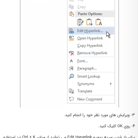
۳- ویرایش های مورد نظر خود را انجام کنید.
۴- روی OK کلیک کنید.
برای باز شدن سریع پنجره Edit Hyperlink می توانید از میانبر Ctrl + K نیز استفاده