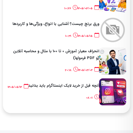
10:36
1405/03/05
ورق برنج چیست؟ آشنایی با انواع، ویژگی‌ها و کاربردها
10:31
1405/05/15
انحراف معیار: آموزش 0 تا 100 با مثال و محاسبه آنلاین
(و PDF فرمولها)
20:18
1405/03/04
آنچه قبل از خرید لایک اینستاگرام باید بدانید
1405/05/14
08:01