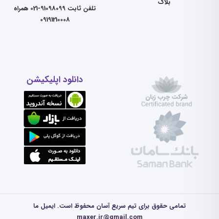
بلاگ
تلفن ثابت 91098099-021 همراه
09191210008
دانلود اپلیکیشن
تمامی حقوق برای تیم سریع آسان محفوظ است. ایمیل ما
maxer.ir@gmail.com