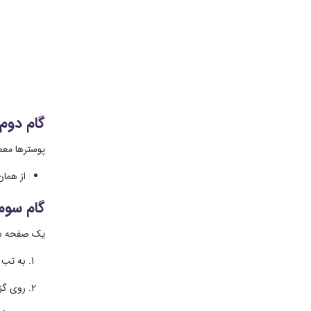
گام دوم: ت
پوسترها معمو
از همان تب t
گام سوم: ا
یک صفحه سف
به تب
روی گز