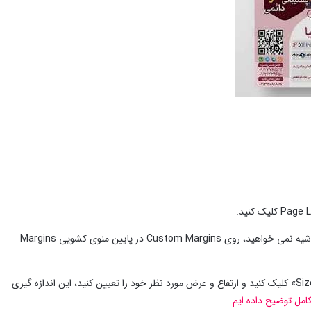
برای تنظیم این موارد در صورت لزوم، روی نمادهای حاشیه و اندازه در ریبون کلیک کنید. اگر حاشیه نمی خواهید، روی Custom Margins در پایین منوی کشویی Margins
برای استفاده از اندازه صفحه سفارشی، روی « More Paper Sizes» در پایین منوی کشویی «Size» کلیک کنید و ارتفاع و عرض مورد نظر خود را تعیین کنید، این اندازه گیری
کامل توضیح داده ایم