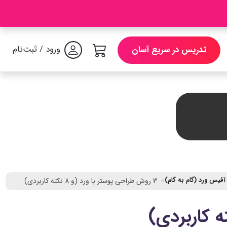
ورود / ثبت‌نام
تدریس در سریع آسان
فیس ورد (گام به گام)
3 روش طراحی پوستر با ورد (و 8 نکته کاربردی)