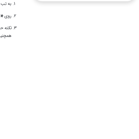
به تب
روی
ze
نکته حر
همچنین