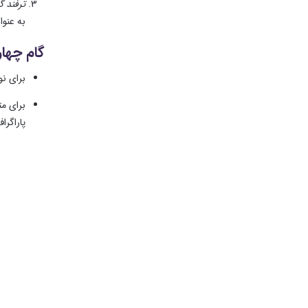
ترفند گ
به عنوا
گام چهار
برای ن
برای مت
پاراگراف