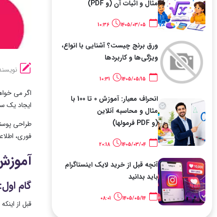
مثال و اثبات آن (و PDF)
10:36
1405/03/05
ورق برنج چیست؟ آشنایی با انواع،
ویژگی‌ها و کاربردها
نویسند
10:31
1405/05/15
انحراف معیار: آموزش 0 تا 100 با
ایجاد یک سند
مثال و محاسبه آنلاین
(و PDF فرمولها)
طراحی پوستر 
فوری، اطلاع
20:18
1405/03/04
آموزش
آنچه قبل از خرید لایک اینستاگرام
باید بدانید
گام اول: ت
08:01
1405/05/14
قبل از اینکه