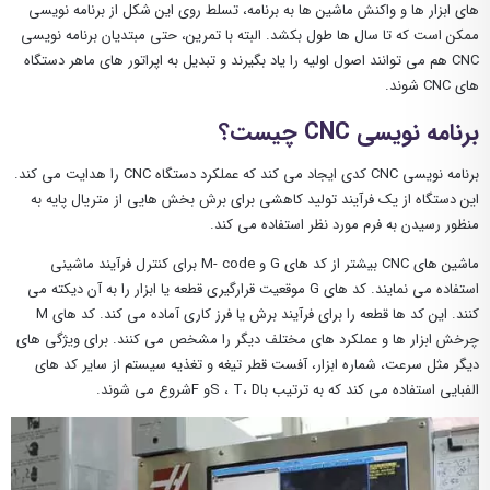
های ابزار ها و واکنش ماشین ها به برنامه، تسلط روی این شکل از برنامه نویسی
ممکن است که تا سال ها طول بکشد. البته با تمرین، حتی مبتدیان برنامه نویسی
CNC هم می توانند اصول اولیه را یاد بگیرند و تبدیل به اپراتور های ماهر دستگاه
های CNC شوند.
برنامه نویسی CNC چیست؟
برنامه نویسی CNC کدی ایجاد می کند که عملکرد دستگاه CNC را هدایت می کند.
این دستگاه از یک فرآیند تولید کاهشی برای برش بخش هایی از متریال پایه به
منظور رسیدن به فرم مورد نظر استفاده می کند.
ماشین ‌های CNC بیشتر از کد های G و M- code برای کنترل فرآیند ماشینی
استفاده می نمایند. کد های G موقعیت قرارگیری قطعه یا ابزار را به آن دیکته می
کنند. این کد ها قطعه را برای فرآیند برش یا فرز کاری آماده می کند. کد های M
چرخش ابزار ها و عملکرد های مختلف دیگر را مشخص می کنند. برای ویژگی های
دیگر مثل سرعت، شماره ابزار، آفست قطر تیغه و تغذیه سیستم از سایر کد های
الفبایی استفاده می کند که به ترتیب باS ، T، Dو Fشروع می شوند.