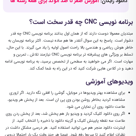
دانلود رایگان:
آموزش صفر تا صد اتوکد برای همه رشته ها
برنامه نویسی CNC چه قدر سخت است؟
مبتدیان معمولا دوست دارند که از همان اول بدانند برنامه نویسی CNC چه قدر
دشوار است. پاسخ به این سوال آنقدر ها هم ساده نیست. اکثر برنامه نویسان به
خاطر هوش ریاضی و هندسی بالا راحت اصول اولیه را یاد می گیرند. با این حال،
تسلط بر ویژگی های پیشرفته تر برنامه نویسی CNC نیازمند تلاش ، تمرین و
مهارت است. اگر می خواهید به سطحی از تخصص برسید، به برنامه نویسی ادامه
دهید و در کلاس هایی شرکت کنید که در این راه به شما کمک کند.
ویدیوهای آموزشی
برای مشاهده بهتر ویدیوها در موبایل، گوشی را افقی نگه دارید. اگر اروری
مشاهده کردید بخاطر روشن بودن وی پی ان است. بعد از پخش هر ویدیو،
علامت دانلود روی آن نمایان می شود.
اگر روی دانلود کلیک کردید و ویدیو باز هم پخش شد، بعد از پخش ردن روی
علامت سه نقطه پایینش کلیک و گزینه دانلود یا ذخیره را انتخاب کنید. از
اینترنت دانلود منجر هم می توانید استفاده کنید. هر درسی مشکل داشت در
نظرات اعلام کنید تا سریعا رفع شود. ضمنا هر چند وقت یک بار احتمالا دروس