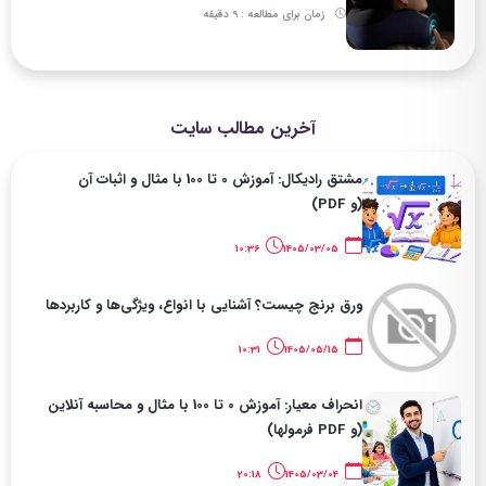
زمان برای مطالعه : 9 دقیقه
آخرین مطالب سایت
مشتق رادیکال: آموزش 0 تا 100 با مثال و اثبات آن
(و PDF)
10:36
1405/03/05
ورق برنج چیست؟ آشنایی با انواع، ویژگی‌ها و کاربردها
10:31
1405/05/15
انحراف معیار: آموزش 0 تا 100 با مثال و محاسبه آنلاین
(و PDF فرمولها)
20:18
1405/03/04