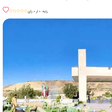
رتبه: 0 ار 0 رای
sssss