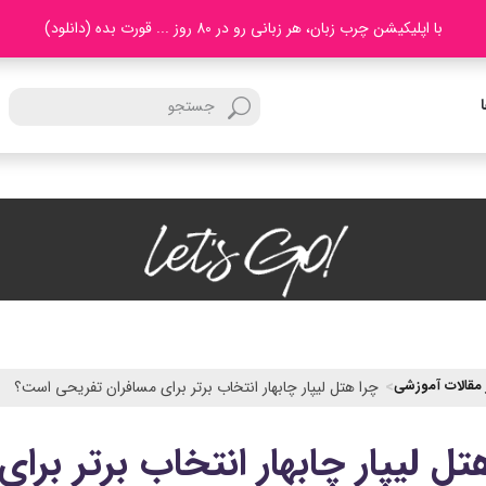
با اپلیکیشن چرب زبان، هر زبانی رو در 80 روز ... قورت بده (دانلود)
 مقالات آموزشی
چرا هتل لیپار چابهار انتخاب برتر برای مسافران تفریحی است؟
تل لیپار چابهار انتخاب برتر بر