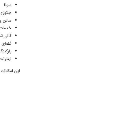
سونا
جکوزی
سالن و
خدمات 
کافی‌ش
فضای س
پارکینگ
اینترن
این امکانات 