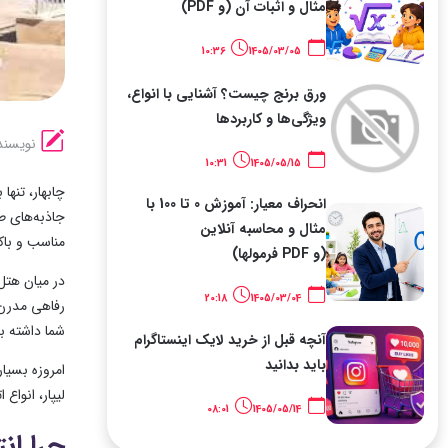
مثال و اثبات آن (و PDF)
10:36
1405/03/05
ورق برنج چیست؟ آشنایی با انواع،
ویژگی‌ها و کاربردها
نویسند
10:31
1405/05/15
چابهار، تنه
انحراف معیار: آموزش 0 تا 100 با
جاذبه‌های ط
مثال و محاسبه آنلاین
مناسب و باک
(و PDF فرمولها)
در میان هتل
20:18
1405/03/04
رفاهی مدرن 
شما داشته ب
آنچه قبل از خرید لایک اینستاگرام
باید بدانید
امروزه بسیار
لیپار، انواع
08:01
1405/05/14
چرا ان