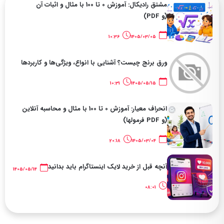
مشتق رادیکال: آموزش 0 تا 100 با مثال و اثبات آن
(و PDF)
10:36
1405/03/05
ورق برنج چیست؟ آشنایی با انواع، ویژگی‌ها و کاربردها
10:31
1405/05/15
انحراف معیار: آموزش 0 تا 100 با مثال و محاسبه آنلاین
(و PDF فرمولها)
20:18
1405/03/04
آنچه قبل از خرید لایک اینستاگرام باید بدانید
1405/05/14
08:01