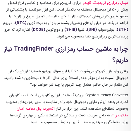
مبدل رمزارزی تریدینگ فایندر
ابزاری کاربردی برای محاسبه و نمایش نرخ تبدیل
بیش از ۵۰ ارز دیجیتال مختلف به یکدیگر است. این ابزار هوشمند با پشتیبانی از
محبوب‌ترین دارایی‌های دیجیتال بازار، امکان مقایسه و تبدیل سریع رمزارزها را
فراهم می‌کند. در میان ارزهای پشتیبانی‌شده می‌توان به بیت کوین
(BTC)
، اتریوم
(ETH)
، یونی‌سواپ
(UNI)
، شیبا
(SHIB)
و دوج‌کوین
(DOGE)
اشاره کرد که جزو
پرمعامله‌ترین رمزارزهای دنیا محسوب می‌شوند.
چرا به ماشین حساب رمز ارزی TradingFinder نیاز
داریم؟
وقتی وارد بازار کریپتو می‌شوید، دائماً با این سؤال روبه‌رو هستید: ارزش یک ارز
دیجیتال نسبت به ارز دیگر چقدر است؟ برای مثال، اگر ۰.۵ بیت‌کوین داشته باشید،
این مقدار در حال حاضر معادل چند اتریوم یا چند تتر خواهد بود؟
Cryptocurrency Converter تریدینگ فایندر ابزاری کاربردی است که به کاربران
اجازه می‌دهد ارزش دارایی دیجیتال خود را در مقایسه با سایر رمزارزهای محبوب
به‌صورت لحظه‌ای مشاهده کنند. این ابزار در کنار
اکسپرت پنل معامله آسان
متاتریدر 4
، به دلیل سرعت، دقت و سادگی در استفاده، یکی از بهترین گزینه‌ها
برای معامله‌گران حرفه‌ای و حتی کاربران تازه‌کار محسوب می‌شود.