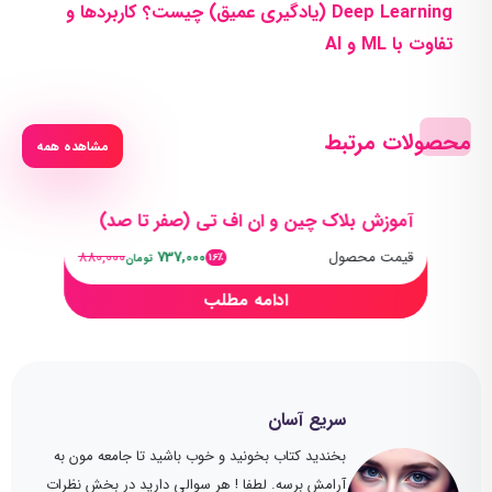
Deep Learning (یادگیری عمیق) چیست؟ کاربردها و
تفاوت با ML و AI
محصولات مرتبط
مشاهده همه
آموزش بلاک چین و ان اف تی (صفر تا صد)
قیمت محصول
737,000
880,000
16٪
تومان
ادامه مطلب
سریع آسان
بخندید کتاب بخونید و خوب باشید تا جامعه مون به
آرامش برسه. لطفا ! هر سوالی دارید در بخش نظرات