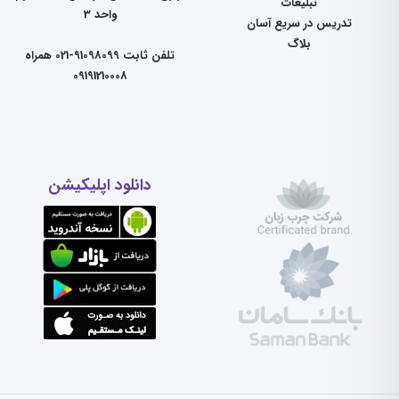
تبلیغات
واحد 3
تدریس در سریع آسان
بلاگ
تلفن ثابت 91098099-021 همراه
09191210008
دانلود اپلیکیشن