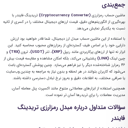
جمع‌بندی
ماشین حساب رمزارزی
(Cryptocurrency Converter)
تریدینگ فایندر با
بهره‌گیری از الگوریتم‌های دقیق، قیمت ارزهای دیجیتال مختلف را در کسری از ثانیه
نسبت به یکدیگر نمایش می‌دهد.
با استفاده از این ماشین حساب مبدل ارز دیجیتال، شما قادر خواهید بود ارزش
دارایی خود را بر اساس طیف گسترده‌ای از رمزارزهای محبوب محاسبه کنید. این
ابزار نه تنها از ارزهای پرکاربردی مانند ریپل
(XRP)
، تتر
(USDT)
، ترون
(TRX)
و
چین‌ لینک
(LINK)
پشتیبانی می‌کند، بلکه امکان مشاهده و مقایسه قیمت بیش از
۴۶ رمزارز شناخته‌شده دیگر را نیز فراهم می‌سازد. چنین پوشش گسترده‌ای باعث
می‌شود که کاربران بتوانند در هر لحظه و بدون نیاز به مراجعه به چندین وب‌سایت
یا صرافی مختلف، به اطلاعات دقیق و به‌روز نرخ تبادل دسترسی داشته باشند.
همچنین استفاده از ابزارهای معاملاتی متنوع مانند اکسپرت پنل معامله آسان،
مدیریت معاملات را برای تریدرها آسان تر نموده است.
سؤالات متداول درباره مبدل رمزارزی تریدینگ
فایندر