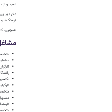
دهید و از مز
علاوه بر این
فرهنگ‌ها و 
همچنین، کارف
مشاغل 
متخصصا
معلمان 
کارگران
رانندگا
تکنسین
کارگرا
متخصصا
مشاورا
کارمند
متخصصا