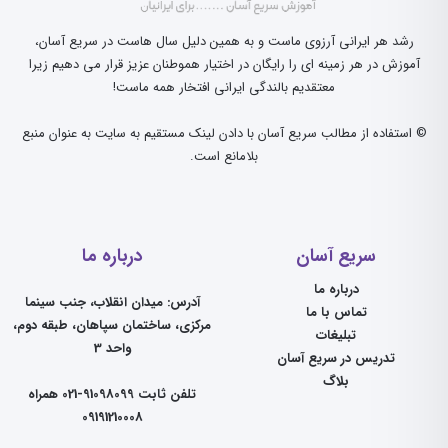
رشد هر ایرانی آرزوی ماست و به همین دلیل سال هاست در سریع آسان،
آموزش در هر زمینه ای را رایگان در اختیار هموطنان عزیز قرار می دهیم زیرا
معتقدیم بالندگی ایرانی افتخار همه ماست!
© استفاده از مطالب سریع آسان با دادن لینک مستقیم به سایت به عنوان منبع
بلامانع است.
سریع آسان
درباره ما
درباره ما
آدرس: میدان انقلاب، جنب سینما
تماس با ما
مرکزی، ساختمان سپاهان، طبقه دوم،
تبلیغات
واحد 3
تدریس در سریع آسان
بلاگ
تلفن ثابت 91098099-021 همراه
09191210008