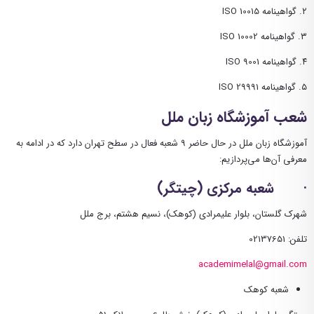
۲
.
گواهینامه
ISO 10015
۳
.
گواهینامه
ISO 10002
۴
.
گواهینامه
ISO 9001
۵.
گواهینامه
ISO 29991
شعب آموزشگاه زبان ملل
آموزشگاه زبان ملل در حال حاضر 9 شعبه فعال در سطح تهران دارد که در ادامه به
معرفی آن‌ها می‌پردازیم:
· شعبه مرکزی (چیتگر)
شهرک گلستان، بلوار علیمرادی (کوهک)، نسیم هشتم، برج ملل
تلفن: 02137651
academimelal@gmail.com
شعبه کوهک