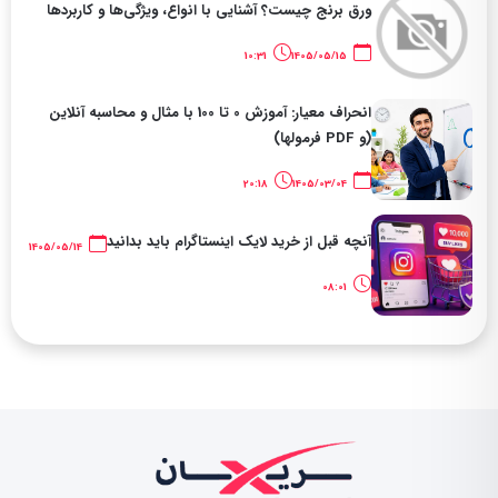
ورق برنج چیست؟ آشنایی با انواع، ویژگی‌ها و کاربردها
10:31
1405/05/15
انحراف معیار: آموزش 0 تا 100 با مثال و محاسبه آنلاین
(و PDF فرمولها)
20:18
1405/03/04
آنچه قبل از خرید لایک اینستاگرام باید بدانید
1405/05/14
08:01