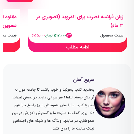
زبان فرانسه نصرت برای اندروید (تصویری در
3 ماه)
تصویری ب
قیمت محصول
517,000
655,000
قیمت محص
21٪
تومان
ادامه مطلب
سریع آسان
بخندید کتاب بخونید و خوب باشید تا جامعه مون به
آرامش برسه. لطفا ! هر سوالی دارید در بخش نظرات
مطرح کنید. ما یا سایر هموطنان عزیز پاسخ خواهیم
داد. برای کمک به سایت ما و گسترش آموزش در بین
هموطنان، در سایتها، وبلاگ ها و شبکه های اجتماعی
لینک سایت ما را درج کنید.