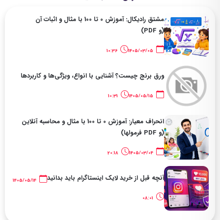
مشتق رادیکال: آموزش 0 تا 100 با مثال و اثبات آن
(و PDF)
10:36
1405/03/05
ورق برنج چیست؟ آشنایی با انواع، ویژگی‌ها و کاربردها
10:31
1405/05/15
انحراف معیار: آموزش 0 تا 100 با مثال و محاسبه آنلاین
(و PDF فرمولها)
20:18
1405/03/04
آنچه قبل از خرید لایک اینستاگرام باید بدانید
1405/05/14
08:01