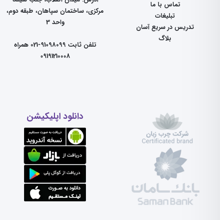
تماس با ما
مرکزی، ساختمان سپاهان، طبقه دوم،
تبلیغات
واحد 3
تدریس در سریع آسان
بلاگ
تلفن ثابت 91098099-021 همراه
09191210008
دانلود اپلیکیشن