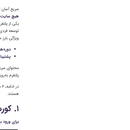
سریع آسان ت
هیچ سایت ای
یکی از پلتفر
توسعه فردی ف
ویژگی بارز 
دوره‌ه
پشتیبا
محتوای سریع
پلتفرم به‌رو
در
هستند.
۱. کورسرا (www.coursera.org)؛ دانشگاه جهانی در فضای آنلاین
برای ورود ب