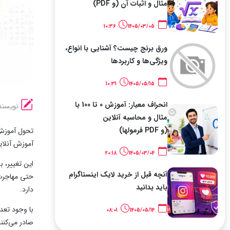
مثال و اثبات آن (و PDF)
10:36
1405/03/05
ورق برنج چیست؟ آشنایی با انواع،
ویژگی‌ها و کاربردها
10:31
1405/05/15
انحراف معیار: آموزش 0 تا 100 با
نویسند
مثال و محاسبه آنلاین
(و PDF فرمولها)
تحول آموزش 
آموزش آنلای
20:18
1405/03/04
این تغییر، 
آنچه قبل از خرید لایک اینستاگرام
حتی مهاجرت 
باید بدانید
دارد.
با وجود تعد
08:01
1405/05/14
صادر می‌کنن