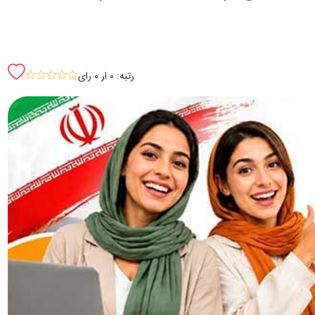
رتبه: 0 ار 0 رای
sssss