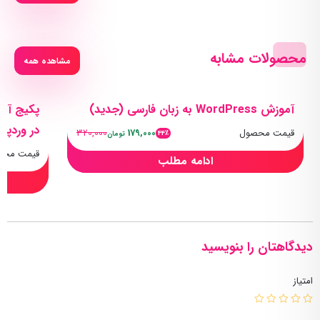
محصولات مشابه
مشاهده همه
آموزش WordPress به زبان فارسی (جدید)
پکیج آمو
در وردپ
قیمت محصول
179,000
320,000
44٪
تومان
قیمت محص
ادامه مطلب
دیدگاهتان را بنویسید
امتیاز