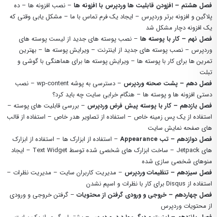
فصل هشتم – افزودن قابلیت ها وردپرس با افزونه ها
– نصب افزونه ها – ده
پلاگین و افزونه برتر وردپرس – ایجاد یک فرم تماس با ما – مشکل یابی وقتی که
یک افزونه دچار مشکل شد
فصل نهم – کار با پوسته ها
– نصب پوسته های جدید از لیست پوسته های
وردپرس – نصب پوسته های جدید از اینترنت – ویرایش پوسته ها – بهترین
تمرین ها برای کار با پوسته ها – ویرایش پوسته ها برای هماهنگی با گوشی و
تبلت
فصل دهم – پشت صحنه وردپرس
– دسترسی به پوشه wp-content – نصب
دستی افزونه ها و پوسته ها – هنگام خرابی سایت چه باید کرد؟
فصل یازدهم – کار با پوسته پیش فرض وردپرس
– بررسی قابلیت های پوسته –
استفاده از یک پس زمینه خاص – استفاده از تصاویر هدر خاص – استفاده از قالب
های صفحه نمایش سایت
فصل دوازدهم – تب Appearance
– استفاده از ابزارک ها – استفاده از ابزارک
های Jetpack – ساخت ابزارک های شخصی شده توسط Text Widget – ایجاد
منوهای شخصی سازی شده
فصل سیزدهم – تنظیمات وردپرس
– مدیریت کاربران سایت – مدیریت نظرات –
استفاده از Disqus برای کار با نظرات و اسپم نشدن
فصل چهاردهم – خروجی و ورودی گرفتن از محتویات
– گرفتن خروجی و ورودی
از محتویات وردپرس