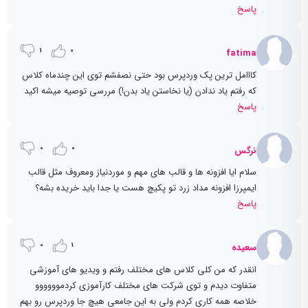
پاسخ
1
0
fatima
کااامل ترین پک وردپرس بود حتی نصفشم توی این چندماه کلاس
که رفتم یاد ندادن (یا نخاستن یاد بدن!) مررسی توصیه میشه اکید
پاسخ
0
0
نرگس
سلام ایا افزونه ها و قالب های مهم و موردنیاز ومعروف مثل قالب
ایمپرزا افزونه مداد زرد تو پکیچ هست یا جدا باید خریده بشه؟
پاسخ
0
1
سعیده
انقدر که من کلی کلاس های مختلف رفتم و ویديو های آموزشی
متفاوت دیدم و توی شرکت های مختلف کارآموزی کردموووووو
خلاصه همه کاری کردم ولی به این جامعی هیچ جا وردپرس رو بهم