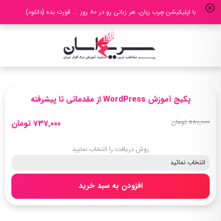
با اپلیکیشن چرب زبان، هر زبانی رو در 80 روز ... قورت بده (دانلود)
پکیج آموزش WordPress از مقدماتی تا پیشرفته
880,000 تومان
737,000 تومان
روش دریافت را انتخاب نمایید
افزودن به سبد خرید