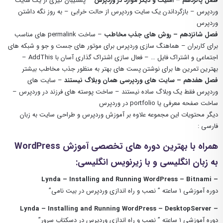
فصل پانزدهم – امنیت و دیگر موارد در وردپرس
– پشتیبان گیری از یک سایت
وردپرس – بازگرداندن یک سایت وردپرس از حالت خرابی – به روز نگه داشتن
وردپرس
فصل شانزدهم – روش های جذب مخاطب
– ساخت permalink های مناسب
برای کاربران – هماهنگ سازی وردپرس برای موتور های جست و جو و شبکه های
اجتماعی و اشتراک فایل … – فعال سازی اشتراک گذاری آسان با AddThis –
بهترین تمرین ها برای نوشتن پست های بهتر به منظور جذب مخاطب بیشتر
فصل هفدهم – سایت های وردپرسی همان وبلاگ نیستند
– سایت های
وردپرس فقط یک وبلاگ ساده نیستند – ساخت پوسته های فرزند در وردپرس –
ساخت صفحه معرفی یا portfolio در وردپرس
دیگر محتویات این مجموعه علاوه بر آموزش وردپرس و طراحی سایت به زبان
فارسی :
همراه با بهترین دوره های تخصصی آموزش WordPress
به زبان انگلیسی و با زیرنویس انگلیسی:
– Lynda – Installing and Running WordPress – Bitnami
دوره آموزشی ۱ ساعته ” نصب و راه اندازی وردپرس در بیت نامی”
– Lynda – Installing and Running WordPress – DesktopServer
دوره آموزشی ۱ ساعته ” نصب و راه اندازی وردپرس در دسکتاپ سرور”