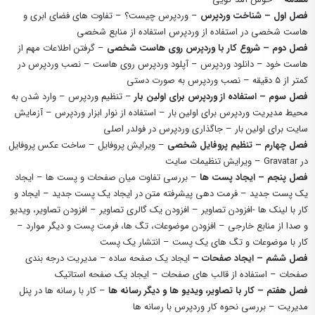
فصل اول – شناخت وردپرس
– وردپرس چیست؟ – تفاوت های فضای ابری و
هاست شخصی در استفاده از وردپرس استفاده از منابع شخصی
فصل دوم – شروع کار با وردپرس روی هاست شخصی
– گرفتن اطلاعات مهم از
هاست خود – دانلود وردپرس – آپلود وردپرس روی هاست – نصب وردپرس در
کمتر از ۵ دقیقه – نصب وردپرس به صورت دستی
فصل سوم – استفاده از وردپرس برای اولین بار
– تنظیم وردپرس – وارد شدن به
محیط مدیریت وردپرس برای اولین بار – استفاده از نوار ابزار وردپرس – آزمایش
سایت برای اولین بار – جاگذاری وردپرس در فولدر اصلی
فصل چهارم – تنظیم پروفایل شخصی
– ویرایش پروفایل – ساخت عکس پروفایل
در Gravatar – ویرایش تنظیمات سایت
فصل پنجم – ایجاد پست ها
– بررسی تفاوت میان صفحات و پست ها – ایجاد
یک پست جدید – فرمت دهی پیشرفته متن در ایجاد یک پست جدید – ایجاد و
کار با لینک ها -افزودن تصاویر – افزودن یک گالری تصاویر – افزودن تصاویر، ویدیو
و صدا از منابع خارجی – افزودن موضوعات، تگ ها، فرمت پست و دیگر موارد –
کار با موضوعات و تگ های یک پست – انتشار یک پست
فصل ششم – ایجاد صفحات –
ایجاد یک صفحه ساده – مدیریت درجه بندی
صفحات – استفاده از قالب های صفحات – ایجاد یک صفحه استاتیک
فصل هفتم – کار با تصاویر، ویدیو ها و دیگر رسانه ها
– کار با رسانه ها در پنل
مدیریت – بررسی نحوه کار وردپرس با رسانه ها