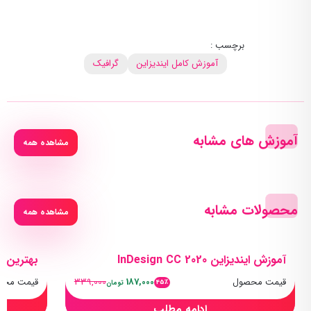
برچسب :
آموزش کامل ایندیزاین
گرافیک
آموزش های مشابه
مشاهده همه
محصولات مشابه
مشاهده همه
آموزش ایندیزاین InDesign CC 2020
بهترین پ
قیمت محصول
187,000
339,000
قیمت محص
45٪
تومان
ادامه مطلب