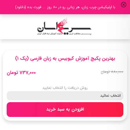
با اپلیکیشن چرب زبان، هر زبانی رو در 80 روز ... قورت بده (دانلود)
بهترین پکیج آموزش کیوبیس به زبان فارسی (پک ۱)
880,000 تومان
737,000 تومان
روش دریافت را انتخاب نمایید
افزودن به سبد خرید