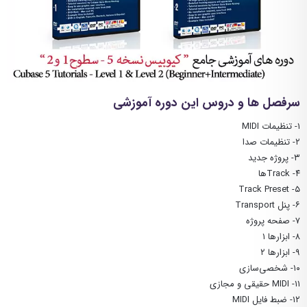
سرفصل ها و دروس این دوره آموزشی
۱- تنظیمات MIDI
۲- تنظیمات صدا
۳- پروژه جدید
۴- Trackها
۵- Track Preset
۶- پنل Transport
۷- صفحه پروژه
۸- ابزارها ۱
۹- ابزارها ۲
۱۰- شخصی‌سازی
۱۱- MIDI حقیقی و مجازی
۱۲- ضبط فایل MIDI