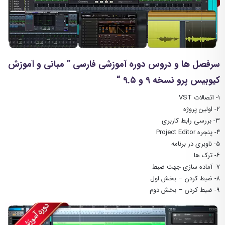
سرفصل ها و دروس دوره آموزشی فارسی ” مبانی و آموزش
کیوبیس پرو نسخه ۹ و ۹.۵ “
۱- اتصالات VST
۲- اولین پروژه
۳- بررسی رابط کاربری
۴- پنجره Project Editor
۵- ناوبری در برنامه
۶- ترک ها
۷- آماده سازی جهت ضبط
۸- ضبط کردن – بخش اول
۹- ضبط کردن – بخش دوم