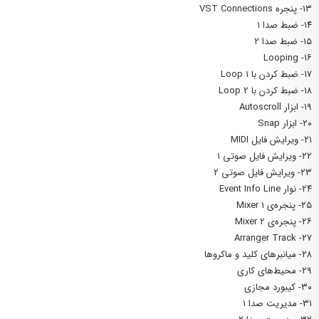
۱۳- پنجره VST Connections
۱۴- ضبط صدا ۱
۱۵- ضبط صدا ۲
۱۶- Looping
۱۷- ضبط کردن با Loop 1
۱۸- ضبط کردن با Loop 2
۱۹- ابزار Autoscroll
۲۰- ابزار Snap
۲۱- ویرایش فایل MIDI
۲۲- ویرایش فایل صوتی ۱
۲۳- ویرایش فایل صوتی ۲
۲۴- نوار Event Info Line
۲۵- پنجره‌ی Mixer 1
۲۶- پنجره‌ی Mixer 2
۲۷- Arranger Track
۲۸- میانبرهای کلید و ماکروها
۲۹- محیط‌های کاری
۳۰- کیبورد مجازی
۳۱- مدیریت صدا ۱