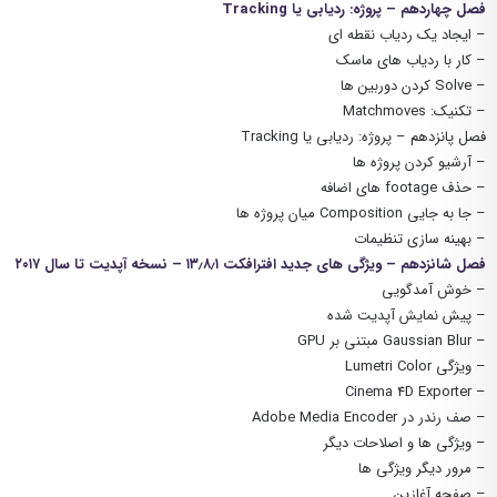
فصل چهاردهم – پروژه: ردیابی یا Tracking
– ایجاد یک ردیاب نقطه ای
– کار با ردیاب های ماسک
– Solve کردن دوربین ها
– تکنیک: Matchmoves
فصل پانزدهم – پروژه: ردیابی یا Tracking
– آرشیو کردن پروژه ها
– حذف footage های اضافه
– جا به جایی Composition میان پروژه ها
– بهینه سازی تنظیمات
فصل شانزدهم – ویژگی های جدید افترافکت ۱۳٫۸٫۱ – نسخه آپدیت تا سال ۲۰۱۷
– خوش آمدگویی
– پیش نمایش آپدیت شده
– Gaussian Blur مبتنی بر GPU
– ویژگی Lumetri Color
– Cinema 4D Exporter
– صف رندر در Adobe Media Encoder
– ویژگی ها و اصلاحات دیگر
– مرور دیگر ویژگی ها
– صفحه آغازین