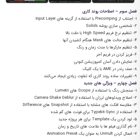
فصل سوم – اصلاحات روند کاری
۱- اجتناب از Precomping با استفاده از گزینه های Input Layer
۲- شخصی سازی پوشه Solids
۳- تنظیم نرخ فریم High Speed با دقت بالا
۴- تنظیم حالت های Mask ‌هنگام کشیدن آنها
۵- تنظیم مارکرها با مدت زمان و رنگ
۶- فریز کردن در فریم آخر
۷- نمایش دادن آسان کمپوزیشن کنونی
۸- صف رندر در AME با یک کلیک
۹- تغییرات ساده روند کاری که تفاوت زیادی ایجاد می‌کنند
فصل چهارم – ویژگی های جدید
۱- سنجش رنگ با استفاده از Scope های Lumetri
۲- اصلاح ویدئوهای لرزان با استفاده از Camera-Shake Deblur
۳- مقایسه افکت های مشابه با استفاده از Snapshot های Difference
۴- استفاده از Typekit-Sync برای فونت های گم شده
۵- لود کردن یک Template برای هر پروژه جدید
۶- نام گذاری فیلم ها با علامت های تاریخ و زمان
۷- اعمال کردن Unmult به عنوان یک Animation Preset