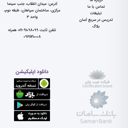
درباره ما
آدرس: میدان انقلاب، جنب سینما
تماس با ما
مرکزی، ساختمان سپاهان، طبقه دوم،
تبلیغات
واحد 3
تدریس در سریع آسان
بلاگ
تلفن ثابت 91098099-021 همراه
09191210008
دانلود اپلیکیشن