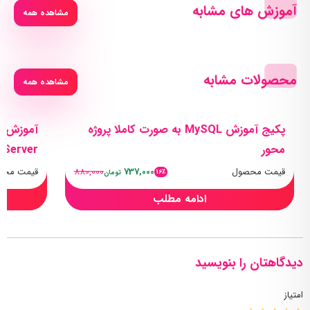
آموزش های مشابه
مشاهده همه
محصولات مشابه
مشاهده همه
پکیج آموزش MySQL به صورت کاملا پروژه
محور
Server)
قیمت محصول
737,000
880,000
قیمت محص
16٪
تومان
ادامه مطلب
دیدگاهتان را بنویسید
امتیاز