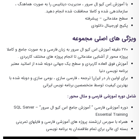
با
آموزش
ا
ِس کیو اِل سرور
،
مدیریت دیتابیس را به صورت هماهنگ ،
سازماندهی شده و کاملا محافظت شده انجام دهید.
سطح مقدماتی – پیشرفته
پکیج اورجینال دانلودی
ویژگی های اصلی مجموعه
۰ دقیقه آموزش
۲۷
اس کیو ال سرور
به
زبان فارسی و به
صورت جامع و
کاملا
پروژه محور از آشنایی مقدماتی تا انجام پروژه های مختلف کاربردی .
آموزش فوق العاده کاربردی و سطح یک جهانی دوبله شده از اساتید معتبر
برنامه نویسی دنیا
برای اولین بار در ایران! ترجمه ، فارسی سازی ، بومی سازی و دوبله شده با
بهترین کیفیت توسط متخصصین برنامه نویس ایرانی
شامل دوره آموزشی فارسی و مثال محور :
دوره آموزشی
فارسی
” آموزش جامع
اس کیو ال سرور
” – SQL Server
Essential Training
همراه با سورس ارزشمند پروژه های آموزشی فارسی
و فایلهای تمرینی
بسته ای عالی برای تمام علاقمندان به برنامه نویسی