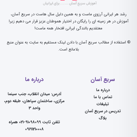
رشد هر ایرانی آرزوی ماست و به همین دلیل سال هاست در سریع آسان،
آموزش در هر زمینه ای را رایگان در اختیار هموطنان عزیز قرار می دهیم زیرا
معتقدیم بالندگی ایرانی افتخار همه ماست!
© استفاده از مطالب سریع آسان با دادن لینک مستقیم به سایت به عنوان منبع
بلامانع است.
سریع آسان
درباره ما
درباره ما
آدرس: میدان انقلاب، جنب سینما
تماس با ما
مرکزی، ساختمان سپاهان، طبقه دوم،
تبلیغات
واحد 3
تدریس در سریع آسان
بلاگ
تلفن ثابت 91098099-021 همراه
09191210008