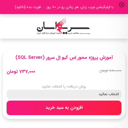
با اپلیکیشن چرب زبان، هر زبانی رو در 80 روز ... قورت بده (دانلود)
آموزش پروژه محور اِس کیو اِل سرور (SQL Server)
880,000 تومان
737,000 تومان
روش دریافت را انتخاب نمایید
افزودن به سبد خرید