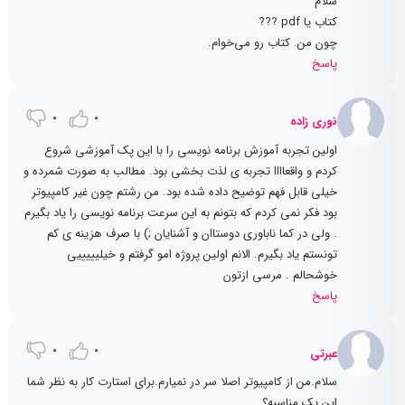
سلام
کتاب یا pdf ???
چون من. کتاب رو می‌خوام.‌
پاسخ
0
0
نوری زاده
اولین تجربه آموزش برنامه نویسی را با این پک آموزشی شروع
کردم و واقعاااا تجربه ی لذت بخشی بود. مطالب به صورت شمرده و
خیلی قابل فهم توضیح داده شده بود. من رشتم چون غیر کامپیوتر
بود فکر نمی کردم که بتونم به این سرعت برنامه نویسی را یاد بگیرم
. ولی در کما ناباوری دوستاان و آشنایان ;) با صرف هزینه ی کم
تونستم یاد بگیرم. الانم اولین پروژه امو گرفتم و خیلیییییی
خوشحالم . مرسی ازتون
پاسخ
0
0
عبرتی
سلام.من از کامپیوتر اصلا سر در نمیارم.برای استارت کار به نظر شما
این پک مناسبه؟