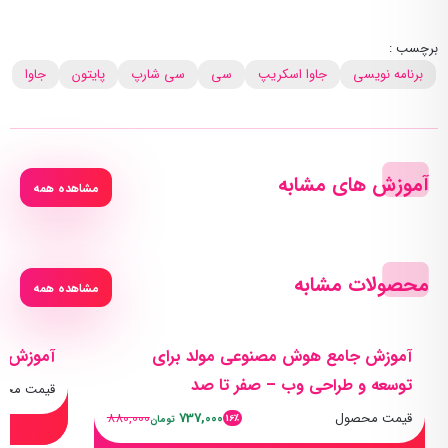
برچسب :
برنامه نویسی
جاوا اسکریپ
سی
سی شارپ
پایتون
جاوا
آموزش های مشابه
مشاهده همه
محصولات مشابه
مشاهده همه
آموزش جامع هوش مصنوعی مولد برای
آموزش پا
توسعه و طراحی وب – صفر تا صد
قیمت محص
قیمت محصول
737,000
880,000
16٪
تومان