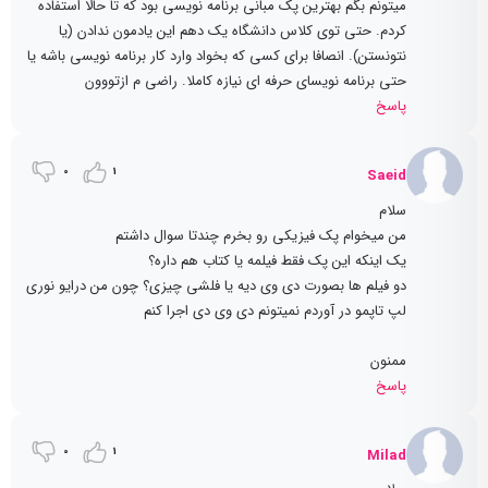
میتونم بگم بهترین پک مبانی برنامه نویسی بود که تا حالا استفاده
کردم. حتی توی کلاس دانشگاه یک دهم این یادمون ندادن (یا
نتونستن). انصافا برای کسی که بخواد وارد کار برنامه نویسی باشه یا
حتی برنامه نویسای حرفه ای نیازه کاملا. راضی م ازتووون
پاسخ
0
1
Saeid
سلام
من میخوام پک فیزیکی رو بخرم چندتا سوال داشتم
یک اینکه این پک فقط فیلمه یا کتاب هم داره؟
دو فیلم ها بصورت دی وی دیه یا فلشی چیزی؟ چون من درایو نوری
لپ تاپمو در آوردم نمیتونم دی وی دی اجرا کنم
ممنون
پاسخ
0
1
Milad