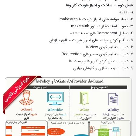
فصل دوم – ساخت و احراز هویت کاربرها
۱- مقدمه
۲- ایجاد مولفه های احراز هویت با make:auth
۳- دمو – استفاده از دستور make:auth
۴- تحلیل Componentهای ساخته شده
۵- تنظیم کردن مولفه های احراز هویت مطابق نیازتان
۶- دمو – تنظیم کردن Viewها
۷- دمو – تنظیم کردن مسیرهای Redirection
۸- دمو – متصل کردن کاربرها و پست ها
۹- دمو – مرتب سازی و کارهای نهایی