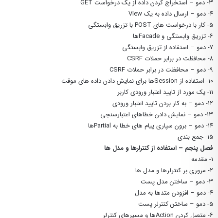
۳- دمو – استخراج کردن داده از یک درخواست GET
۴- دمو – ارسال داده به یک View
۵- کار با درخواست های POST با تزریق وابستگی
۶- تزریق وابستگی و Facadeها
۷- دمو – استفاده از تزریق وابستگی
۸- محافظت در برابر حملات CSRF
۹- دمو – محافظت در برابر حملات CSRF
۱۰- استفاده از Sessionها برای نمایش دادن داده های موقت
۱۱- یک مورد از تایید اعتبار ورودی کاربر
۱۲- دمو – به کار بردن تایید اعتبار ورودی
۱۳- دمو – نمایش دادن خطاهای اعتبارسنجی
۱۴- دمو – برون سپاری پیام های خطا به Partialها
۱۵- جمع بندی
فصل پنجم – استفاده از کنترلرها و مدل ها
۱- مقدمه
۲- مروری بر کنترلرها و مدل ها
۳- دمو – ساختن مدل پست
۴- دمو – افزودن متدها به مدل
۵- دمو – ساختن کنترلر پست
۶- متصل کردن Actionها و مسیرهای کنترلر