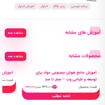
برچسب :
برنامه نویسی
زبان php
لاراول
آموزش لاراول
آموزش های مشابه
مشاهده همه
محصولات مشابه
مشاهده همه
آموزش جامع هوش مصنوعی مولد برای
آموزش پا
توسعه و طراحی وب – صفر تا صد
قیمت محص
قیمت محصول
737,000
880,000
16٪
تومان
ادامه مطلب