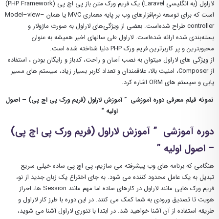
لاراول (به انگلیسی Laravel) یک فریم ورک متن باز پی اچ پی (PHP Framework)
است که برای توسعه نرم‌افزارهای وب بر پایه معماری MVC یا همان Model–view–
controller طراح شده‌است. بعضی از ویژگی‌های لاراول به صورت ماژولار و
بسته‌بندی شده ارائه شده‌است. لاراول طی سالهای اخیر همیشه به عنوان
محبوبترین و پر کاربرترین فریم ورک PHP دنیا شناخته شده است.
از ویژگی های لاراول میتوان به نصب آسان و راحت، کدباز و رایگان بودن ، استفاده
از Composer، امنیت بالا، علاقمندان و تعداد کاربر بسیار زیاد، سیستم های مسیر
یابی و سیستم های ORM اشاره کرد.
نمونه فیلم معرفی دوره آموزشی ” آموزش لاراول (فریم ورک پی اچ پی) – اصول
اولیه “
دوره آموزشی ” آموزش لاراول (فریم ورک پی اچ پی)
– اصول اولیه ”
هنگامی که برنامه های وب پیشرفته می سازیم، پی اچ پی ساده خیلی سریع
تبدیل به یک عامل محدود کننده می شود. به جای اختراع یک زبان جدید از نو،
فریم ورک هایی مانند لاراول در کارهای ساده اما مهم مانند Session ها، احراز
هویت تا تصدیق ورودی به شما کمک می کنند. در این دوره با طرز کار لاراول و
طریقه استفاده از آن آشنا خواهید شد. در ابتدا با تئوری لاراول آشنا می شوید،