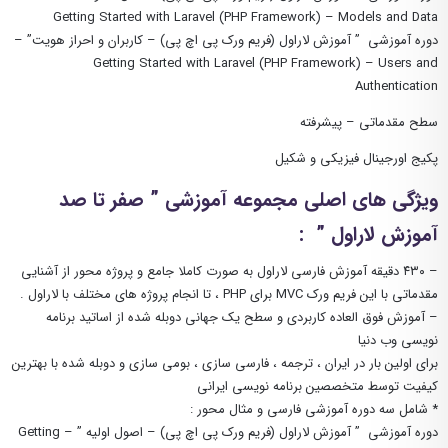
Getting Started with Laravel (PHP Framework) – Models and Data
دوره آموزشی ” آموزش لاراول (فریم ورک پی اچ پی) – کاربران و احراز هویت” –
Getting Started with Laravel (PHP Framework) – Users and
Authentication
سطح مقدماتی – پیشرفته
پکیج اورجینال فیزیکی و شکیل
ویژگی های اصلی مجموعه آموزشی ” صفر تا صد
آموزش لاراول ” :
– ۴۳۰ دقیقه آموزش فارسی لاراول به صورت کاملا جامع و پروژه محور از آشنایی
مقدماتی با این فریم ورک MVC برای PHP ، تا انجام پروژه های مختلف با لاراول .
– آموزش فوق العاده کاربردی و سطح یک جهانی دوبله شده از اساتید برنامه
نویسی وب دنیا
برای اولین بار در ایران ، ترجمه ، فارسی سازی ، بومی سازی و دوبله شده با بهترین
کیفیت توسط متخصصین برنامه نویسی ایرانی
* شامل سه دوره آموزشی فارسی و مثال محور :
دوره آموزشی ” آموزش لاراول (فریم ورک پی اچ پی) – اصول اولیه ” – Getting