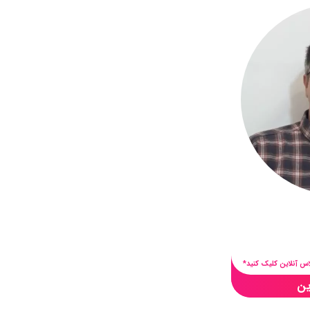
س آنلاین کلیک کنید*
ین