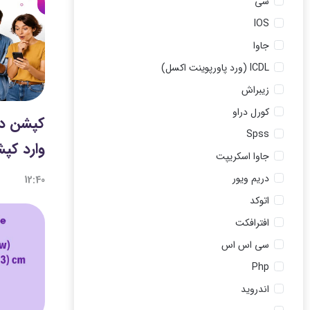
سی
IOS
جاوا
ICDL (ورد پاورپوینت اکسل)
زیبراش
کورل دراو
کپشن در
Spss
وارد کپ
جاوا اسکریپت
دریم ویور
12:40
اتوکد
افترافکت
سی اس اس
Php
اندروید