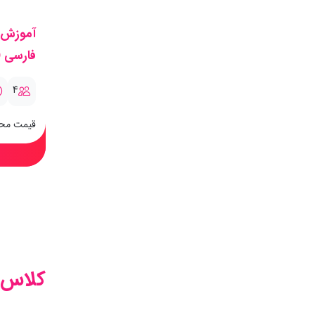
آموزش پ
فارسی 
4
قیمت مح
کلاس آ