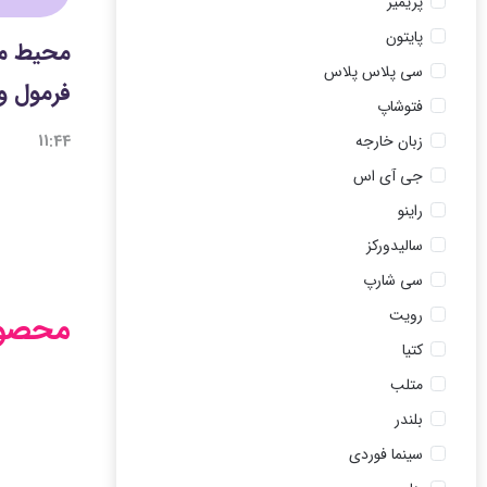
پریمیر
پایتون
سی پلاس پلاس
فرمول و آنلا
فتوشاپ
11:44
زبان خارجه
جی آی اس
راینو
سالیدورکز
سی شارپ
رویت
محصول
کتیا
متلب
بلندر
سینما فوردی