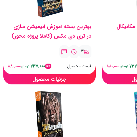
مکانیکال
بهترین بسته آموزش انیمیشن سازی
در تری دی مکس (کاملا پروژه محور)
3
737
880,000
قیمت محصول
737,000
880,000
16٪
تومان
تومان
ل
جزئیات محصول