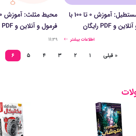
محیط مستطیل: آموزش 0 تا 100 با
ین و PDF رایگان
فرمول و آنلاین و PDF رایگان
اطلاعات بیشتر
11:39
«
قبلی
۱
۲
۳
۴
۵
6
ات