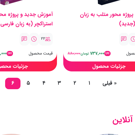
روژه محور متلب به زبان
آموزش جدید و پروژه مح
(جدید)
استراکچر (به زبان فارسی)
22
صول
737,000
880,000
قیمت محصول
,000
16٪
16٪
تومان
جزئیات محصول
جزئیات محصو
«
قبلی
۱
۲
۳
۴
۵
6
نلاین