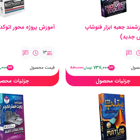
زشمند جعبه ابزار فتوشاپ
آموزش پروژه محور اتوکد 
ش جدید)
13
صول
737,000
880,000
قیمت محصول
,000
16٪
16٪
تومان
جزئیات محصول
جزئیات محصو