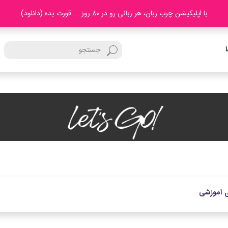
با اپلیکیشن چرب زبان، هر زبانی رو در 80 روز ... قورت بده (دانلود)
ی آموزشی