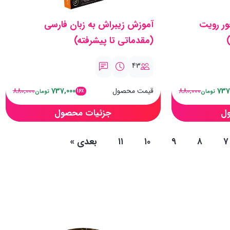
ور رویت
آموزش زیبراش به زبان فارسی
(مقدماتی تا پیشرفته)
43
737
880,000
قیمت محصول
737,000
880,000
16٪
تومان
تومان
ل
جزئیات محصول
۷
۸
۹
۱۰
۱۱
بعدی
»