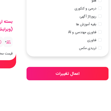
هلو
درسی و کنکوری
رپورتاژ آگهی
بسته ار
بقیه آموزش ها
(ویرای
فناوری مهندسی و AI
فناوری
0
تریدی مکس
قیمت مح
اعمال تغییرات