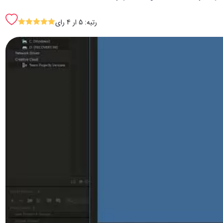
رتبه: 5 ار 4 رای
SSSSS