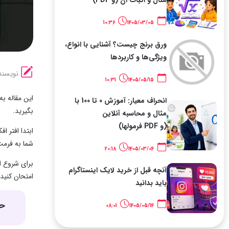
10:36
1405/03/05
ورق برنج چیست؟ آشنایی با انواع،
ویژگی‌ها و کاربردها
نویسند
10:31
1405/05/15
این مقاله به
انحراف معیار: آموزش 0 تا 100 با
بگیرید.
مثال و محاسبه آنلاین
(و PDF فرمولها)
ابتدا افتر 
شما به فرمت
20:18
1405/03/04
برای شروع ا
آنچه قبل از خرید لایک اینستاگرام
امتحان کنید.
باید بدانید
حت
08:01
1405/05/14