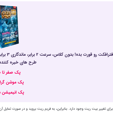
افترافکت
طرح های خیره کننده..
پک صفر تا 
پک موشن گرا
پک انیمیشن س