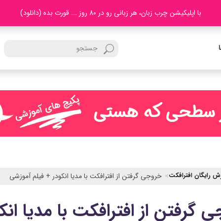
با اپلیکیشن چرب زبان، هر زبانی رو در 80 روز ... قورت بده (دانلود)
ش رایگان افترافکت
خروجی گرفتن از افترافکت با مدیا انکودر + فیلم آموزشی
 گرفتن از افترافکت با مدیا انک