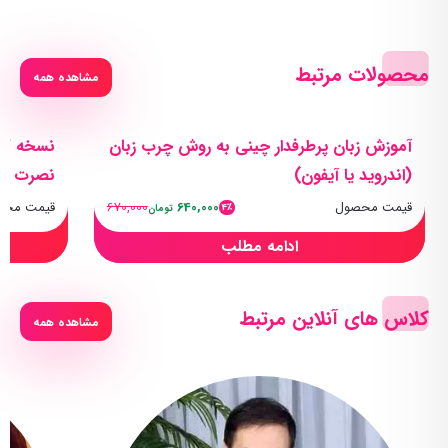
محصولات مرتبط
مشاهده همه
آموزش زبان پرطرفدار چینی به روش چرب زبان
نسخه کام
(اندروید یا آیفون)
نصرت
قیمت محصول
640,000
670,000
قیمت محص
4٪
تومان
ادامه مطلب
کلاس های آنلاین مرتبط
مشاهده همه