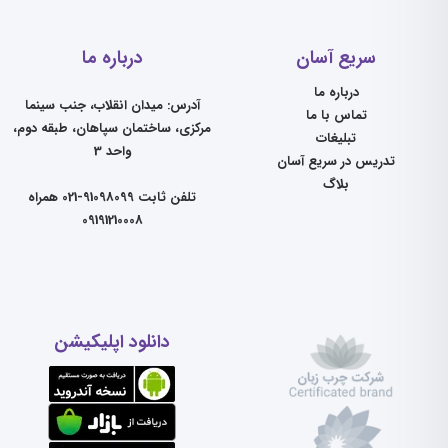
سریع آسان
درباره ما
درباره ما
آدرس: میدان انقلاب، جنب سینما
تماس با ما
مرکزی، ساختمان سپاهان، طبقه دوم،
تبلیغات
واحد 3
تدریس در سریع آسان
بلاگ
تلفن ثابت 91098099-021 همراه
09191210008
دانلود اپلیکیشن